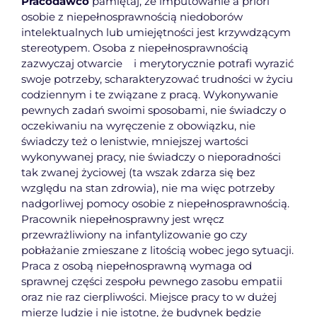
Pracodawco
pamiętaj, że imputowanie a priori
osobie z niepełnosprawnością niedoborów
intelektualnych lub umiejętności jest krzywdzącym
stereotypem. Osoba z niepełnosprawnością
zazwyczaj otwarcie i merytorycznie potrafi wyrazić
swoje potrzeby, scharakteryzować trudności w życiu
codziennym i te związane z pracą. Wykonywanie
pewnych zadań swoimi sposobami, nie świadczy o
oczekiwaniu na wyręczenie z obowiązku, nie
świadczy też o lenistwie, mniejszej wartości
wykonywanej pracy, nie świadczy o nieporadności
tak zwanej życiowej (ta wszak zdarza się bez
względu na stan zdrowia), nie ma więc potrzeby
nadgorliwej pomocy osobie z niepełnosprawnością.
Pracownik niepełnosprawny jest wręcz
przewrażliwiony na infantylizowanie go czy
pobłażanie zmieszane z litością wobec jego sytuacji.
Praca z osobą niepełnosprawną wymaga od
sprawnej części zespołu pewnego zasobu empatii
oraz nie raz cierpliwości. Miejsce pracy to w dużej
mierze ludzie i nie istotne, że budynek będzie