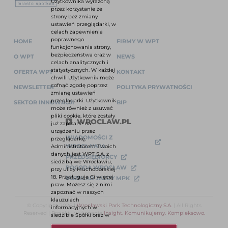
Użytkownika wyrażoną
przez korzystanie ze
strony bez zmiany
ustawień przeglądarki, w
celach zapewnienia
poprawnego
HOME
FIRMY W WPT
funkcjonowania strony,
bezpieczeństwa oraz w
O WPT
NEWS
celach analitycznych i
statystycznych. W każdej
OFERTA WPT
KONTAKT
chwili Użytkownik może
cofnąć zgodę poprzez
NEWSLETTER
POLITYKA PRYWATNOŚCI
zmianę ustawień
przeglądarki. Użytkownik
SEKTOR INNOWACJI
BIP
może również z usuwać
pliki cookie, które zostały
WROCLAW.PL
już zapisane na
urządzeniu przez
WIADOMOŚCI Z
przeglądarkę.
WROCŁAWIA
Administratorem Twoich
danych jest WPT S.A. z
PRZEDSIĘBIORCY
siedzibą we Wrocławiu,
POGODA WROCŁAW
przy ulicy Muchoborskiej
18. Przysługuje Ci więcej
ROZKŁAD JAZDY MPK
praw. Możesz się z nimi
zapoznać w naszych
klauzulach
© Copyright 2026 |
Wrocławski Park Technologiczny S.A.
| All Rights
informacyjnych w
Reserved | Projekt i wykonanie
Insight. Komunikujemy. Kompleksowo.
siedzibie Spółki oraz w