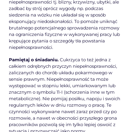
niepełnosprawności tj. blizny, krzywizny, ubytki, ale
zadbać by strój oprócz wygody np. podczas
siedzenia na wózku nie układał się w sposób
eksponujący niedoskonałości. To pomoże uniknąć
brutalnego potencjalnego sprowadzenia rozmowy
na ograniczenia fizyczne w wykonywanej pracy lub
krępujące pytania o szczegóły tła powstania
niepełnosprawności.
Pamiętaj o śniadaniu.
Cukrzyca to też jedna z
całkiem odrębnych przyczyn niepełnosprawności,
zaliczanych do chorób układu pokarmowego w
sensie prawnym. Niepełnosprawność ta może
występować w stopniu lekki, umiarkowanym lub
znacznym o symbolu 11-I (schorzenia inne w tym
metaboliczne). Nie pomijaj posiłku, napoju i swoich
regularnych leków w dniu rozmowy o pracę. Te
czynności wykonywane nawet zaraz przed czy po
rozmowie, a nawet w obecności przyszłego grona
pracowników pozwolą się im tylko lepiej oswoić z
sytuacją i przyzwyczaić jako normy.