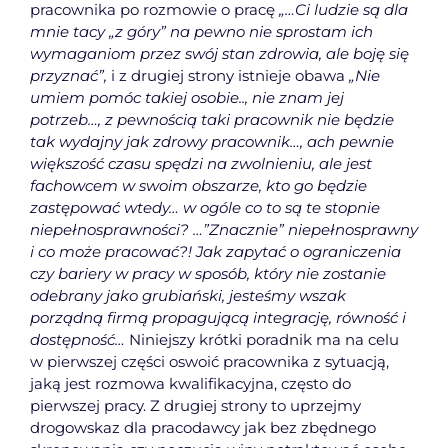
pracownika po rozmowie o pracę
„…Ci ludzie są dla
mnie tacy „z góry” na pewno nie sprostam ich
wymaganiom przez swój stan zdrowia, ale boję się
przyznać”,
i z drugiej strony istnieje obawa
„Nie
umiem pomóc takiej osobie.., nie znam jej
potrzeb…, z pewnością taki pracownik nie będzie
tak wydajny jak zdrowy pracownik…, ach pewnie
większość czasu spędzi na zwolnieniu, ale jest
fachowcem w swoim obszarze, kto go będzie
zastępować wtedy… w ogóle co to są te stopnie
niepełnosprawności? …”Znacznie” niepełnosprawny
i co może pracować?! Jak zapytać o ograniczenia
czy bariery w pracy w sposób, który nie zostanie
odebrany jako grubiański, jesteśmy wszak
porządną firmą propagującą integrację, równość i
dostępność…
Niniejszy krótki poradnik ma na celu
w pierwszej części oswoić pracownika z sytuacją,
jaką jest rozmowa kwalifikacyjna, często do
pierwszej pracy. Z drugiej strony to uprzejmy
drogowskaz dla pracodawcy jak bez zbędnego