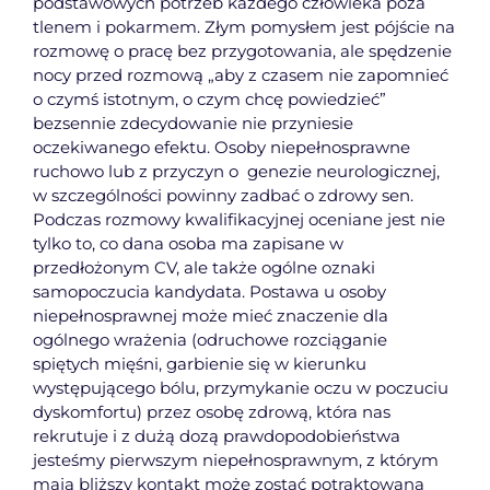
podstawowych potrzeb każdego człowieka poza
tlenem i pokarmem. Złym pomysłem jest pójście na
rozmowę o pracę bez przygotowania, ale spędzenie
nocy przed rozmową „aby z czasem nie zapomnieć
o czymś istotnym, o czym chcę powiedzieć”
bezsennie zdecydowanie nie przyniesie
oczekiwanego efektu. Osoby niepełnosprawne
ruchowo lub z przyczyn o genezie neurologicznej,
w szczególności powinny zadbać o zdrowy sen.
Podczas rozmowy kwalifikacyjnej oceniane jest nie
tylko to, co dana osoba ma zapisane w
przedłożonym CV, ale także ogólne oznaki
samopoczucia kandydata. Postawa u osoby
niepełnosprawnej może mieć znaczenie dla
ogólnego wrażenia (odruchowe rozciąganie
spiętych mięśni, garbienie się w kierunku
występującego bólu, przymykanie oczu w poczuciu
dyskomfortu) przez osobę zdrową, która nas
rekrutuje i z dużą dozą prawdopodobieństwa
jesteśmy pierwszym niepełnosprawnym, z którym
mają bliższy kontakt może zostać potraktowana