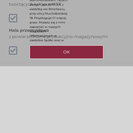
Administratorem Twoich
tworzących kampus WPT
danych jest WPT S.A. z
siedzibą we Wrocławiu,
przy ulicy Muchoborskiej
18. Przysługuje Ci więcej
praw. Możesz się z nimi
zapoznać w naszych
Hala przemysłowa
klauzulach
informacyjnych w
z powierzchniami produkcyjno-magazynowymi
siedzibie Spółki oraz w
OK