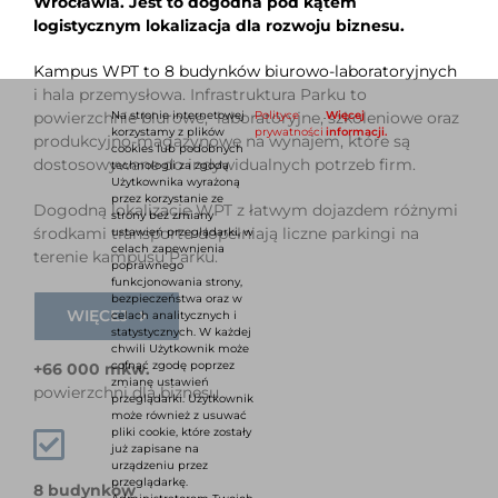
Wrocławia. Jest to dogodna pod kątem
logistycznym lokalizacja dla rozwoju biznesu.
Kampus WPT to 8 budynków biurowo-laboratoryjnych
i hala przemysłowa. Infrastruktura Parku to
Na stronie internetowej
Polityce
.
Więcej
powierzchnie biurowe, laboratoryjne, szkoleniowe oraz
korzystamy z plików
prywatności
informacji.
produkcyjno-magazynowe na wynajem, które są
cookies lub podobnych
dostosowywane do indywidualnych potrzeb firm.
technologii za zgodą
Użytkownika wyrażoną
przez korzystanie ze
Dogodną lokalizację WPT z łatwym dojazdem różnymi
strony bez zmiany
środkami transportu dopełniają liczne parkingi na
ustawień przeglądarki, w
celach zapewnienia
terenie kampusu Parku.
poprawnego
funkcjonowania strony,
bezpieczeństwa oraz w
WIĘCEJ
celach analitycznych i
statystycznych. W każdej
chwili Użytkownik może
cofnąć zgodę poprzez
+66 000 mkw.
zmianę ustawień
powierzchni dla biznesu
przeglądarki. Użytkownik
może również z usuwać
pliki cookie, które zostały
już zapisane na
urządzeniu przez
przeglądarkę.
8 budynków