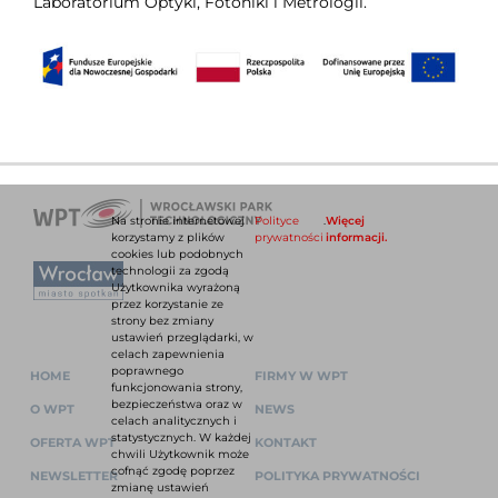
Laboratorium Optyki, Fotoniki i Metrologii.
Na stronie internetowej
Polityce
.
Więcej
korzystamy z plików
prywatności
informacji.
cookies lub podobnych
technologii za zgodą
Użytkownika wyrażoną
przez korzystanie ze
strony bez zmiany
ustawień przeglądarki, w
celach zapewnienia
poprawnego
HOME
FIRMY W WPT
funkcjonowania strony,
bezpieczeństwa oraz w
O WPT
NEWS
celach analitycznych i
statystycznych. W każdej
OFERTA WPT
KONTAKT
chwili Użytkownik może
cofnąć zgodę poprzez
NEWSLETTER
POLITYKA PRYWATNOŚCI
zmianę ustawień