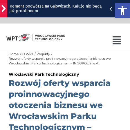
Otwórz
Remont podwórza na Gajowicach. Kałuże nie będą
już problemem
Przejdź
do
Dwie kolizje na Powstańców Śląskich | ZDJĘCIA
zawartości
Tog
Utrudnienia na skrzyżowaniu Ślężnej i Wiśniowej
Nav
Home
O WPT
Projekty
Policyjny śmigłowiec nad Wrocławiem. To tylko
O WPT
Rozwój oferty wsparcia proinnowacyjnego otoczenia biznesu we
ćwiczenia
Wrocławskim Parku Technologicznym – INNOPOLISnext
OFERTA WPT
Wrocławski Park Technologiczny
Zmiana organizacji ruchu na rondzie przy
Rozwój oferty wsparcia
Granicznej
SZKOLENIA
proinnowacyjnego
SIB
otoczenia biznesu we
WRO4DIGITAL
Wrocławskim Parku
NUTRIBIOMED
Technologicznym –