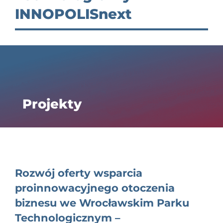
EDUKACJA
INNOPOLISnext
NEWS
BLOG
KONTAKT
English
Projekty
Rozwój oferty wsparcia
proinnowacyjnego otoczenia
biznesu we Wrocławskim Parku
Technologicznym –