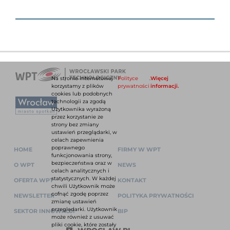
Na stronie internetowej
Polityce
.
Więcej
korzystamy z plików
prywatności
informacji.
cookies lub podobnych
technologii za zgodą
Użytkownika wyrażoną
przez korzystanie ze
strony bez zmiany
ustawień przeglądarki, w
celach zapewnienia
poprawnego
HOME
FIRMY W WPT
funkcjonowania strony,
bezpieczeństwa oraz w
O WPT
NEWS
celach analitycznych i
statystycznych. W każdej
OFERTA WPT
KONTAKT
chwili Użytkownik może
cofnąć zgodę poprzez
NEWSLETTER
POLITYKA PRYWATNOŚCI
zmianę ustawień
przeglądarki. Użytkownik
SEKTOR INNOWACJI
BIP
może również z usuwać
pliki cookie, które zostały