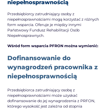
niepełnosprawnością
EDUKACJA
Przedsiębiorcy zatrudniający osoby z
NEWS
niepełnosprawnościami mogą korzystać z różnych
form wsparcia. Oferuje je między innymi
BLOG
Państwowy Fundusz Rehabilitacji Osób
KONTAKT
Niepełnosprawnych.
Wśród form wsparcia PFRON można wymienić:
English
Dofinansowanie do
wynagrodzeń pracownika z
niepełnosprawnością
Przedsiębiorca zatrudniający osobę z
niepełnosprawnościami może uzyskać
dofinansowanie do jej wynagrodzenia z PRFON,
którego wysokość jest zależna od stopnia