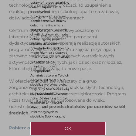
ustawień przeglądarki, w
technologii i przedsiębiorczości. To uzupełnienie
celach zapewnienia
edukacji przedszkolnej i szkolnej, oparte na zabawie,
poprawnego
funkcjonowania strony,
doświadczeniach i eksperymentach.
bezpieczeństwa oraz w
celach analitycznych i
Centrum dysponuje dobrze wyposażonym
statystycznych. W każdej
chwili Użytkownik może
laboratorium i nowoczesnymi pomocami
cofnąć zgodę poprzez
dydaktycznymi, które wspierają realizację autorskich
zmianę ustawień
przeglądarki. Użytkownik
programów zajęć. Dzięki temu zajęcia przyciągają
może również z usuwać
zarówno rodziców poszukujących wartościowych
pliki cookie, które zostały
aktywności pozalekcyjnych, jak i dzieci oraz młodzież,
już zapisane na
urządzeniu przez
które chętnie odkrywają tu nowe pasje.
przeglądarkę.
Administratorem Twoich
danych jest WPT S.A. z
W ofercie znajdują się warsztaty dla grup
siedzibą we Wrocławiu,
zorganizowanych z zakresu nauk ścisłych, technologii,
przy ulicy Muchoborskiej
architektury, ekologii oraz przedsiębiorczości. Program
18. Przysługuje Ci więcej
praw. Możesz się z nimi
i czas trwania zajęć są dostosowane do wieku
zapoznać w naszych
uczestników —
od przedszkolaków po uczniów szkół
klauzulach
informacyjnych w
średnich.
siedzibie Spółki oraz w
Pobierz ofertę warsztatów
OK