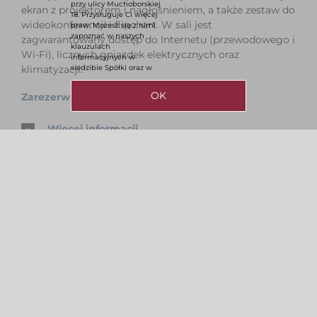
przy ulicy Muchoborskiej
ekran z projektorem i nagłośnieniem, a także zestaw do
18. Przysługuje Ci więcej
wideokonferencji i flipchart. W sali jest
praw. Możesz się z nimi
zapoznać w naszych
zagwarantowany dostęp do Internetu (przewodowego i
klauzulach
Wi-Fi), licznych gniazdek elektrycznych oraz
informacyjnych w
siedzibie Spółki oraz w
klimatyzacji.
OK
Zarezerwuj online
Wiecej informacji