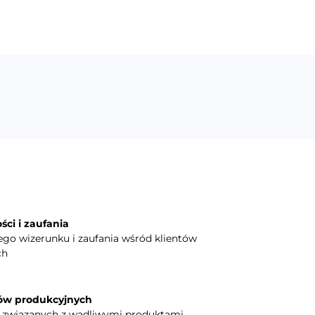
ci i zaufania
go wizerunku i zaufania wśród klientów
ch
ów produkcyjnych
yk związanych z wadliwymi produktami