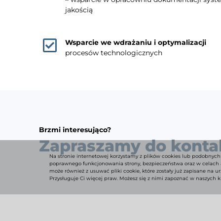
jakością
Wsparcie we wdrażaniu i optymalizacji
procesów technologicznych
Brzmi interesująco?
Zapraszamy do konta
Na stronie internetowej korzystamy z plików cookies lub podobnych
poprawnego funkcjonowania strony, bezpieczeństwa oraz w celach a
może również z usuwać pliki cookie, które zostały już zapisane na 
Przysługuje Ci więcej praw. Możesz się z nimi zapoznać w naszych 