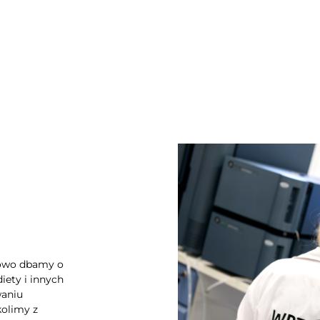
owo dbamy o
iety i innych
waniu
kolimy z