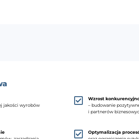
wa
Wzrost konkurencyjnoś
ej jakości wyrobów
– budowanie pozytywne
i partnerów biznesowy
ie
Optymalizacja proces
temów zarządzania
oraz ograniczenie ryz