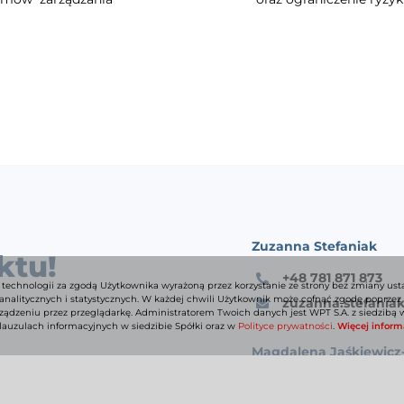
Zuzanna Stefaniak
ktu!
+48 781 871 873
 technologii za zgodą Użytkownika wyrażoną przez korzystanie ze strony bez zmiany us
nalitycznych i statystycznych. W każdej chwili Użytkownik może cofnąć zgodę poprzez
zuzanna.stefania
urządzeniu przez przeglądarkę. Administratorem Twoich danych jest WPT S.A. z siedzibą 
klauzulach informacyjnych w siedzibie Spółki oraz w
Polityce prywatności
.
Więcej informa
Magdalena Jaśkiewicz
+48 781 871 602