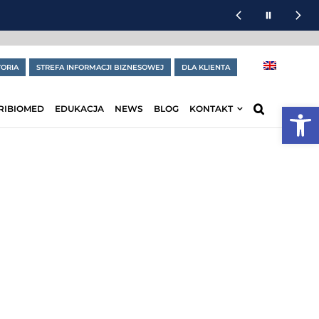
ORIA
STREFA INFORMACJI BIZNESOWEJ
DLA KLIENTA
Otwórz
RIBIOMED
EDUKACJA
NEWS
BLOG
KONTAKT