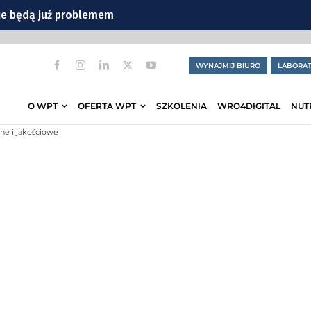
ie będą już problemem
CIA
WYNAJMIJ BIURO
LABORAT
iowej
ylko ćwiczenia
O WPT
OFERTA WPT
SZKOLENIA
WRO4DIGITAL
NUT
ne i jakościowe
ranicznej