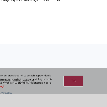
tawień przeglądarki, w celach zapewnienia
 zmianę ustawień przeglądarki. Użytkownik
k@technologpark.pl
OK
we Wrocławiu, przy ulicy Muchoborskiej 18.
cji.
-Czajka