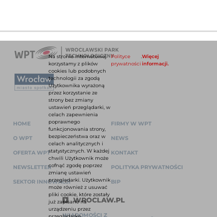
Na stronie internetowej
Polityce
.
Więcej
korzystamy z plików
prywatności
informacji.
cookies lub podobnych
technologii za zgodą
Użytkownika wyrażoną
przez korzystanie ze
strony bez zmiany
ustawień przeglądarki, w
celach zapewnienia
poprawnego
HOME
FIRMY W WPT
funkcjonowania strony,
bezpieczeństwa oraz w
O WPT
NEWS
celach analitycznych i
statystycznych. W każdej
OFERTA WPT
KONTAKT
chwili Użytkownik może
cofnąć zgodę poprzez
NEWSLETTER
POLITYKA PRYWATNOŚCI
zmianę ustawień
przeglądarki. Użytkownik
SEKTOR INNOWACJI
BIP
może również z usuwać
pliki cookie, które zostały
WROCLAW.PL
już zapisane na
urządzeniu przez
WIADOMOŚCI Z
przeglądarkę.