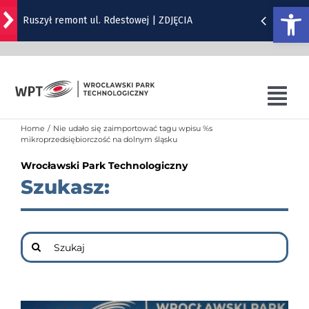
Otwórz
Ruszył remont ul. Rdestowej | ZDJĘCIA
Przejdź
Znicz na Stadionie Olimpijskim znów zapłonął |
do
ZDJĘCIA
zawartości
Zmiana organizacji ruchu na rondzie przy
Tog
Granicznej
Nav
Home
Nie udało się zaimportować tagu wpisu %s
Gwiazdy wystąpią na Dworcu Głównym we
O WPT
mikroprzedsiębiorczość na dolnym śląsku
Wrocławiu | TERMINY
Wrocławski Park Technologiczny
OFERTA WPT
W Parku Południowym Letnie Koncerty
Szukasz:
Chopinowskie
SZKOLENIA
SIB
Szukaj
WRO4DIGITAL
NUTRIBIOMED