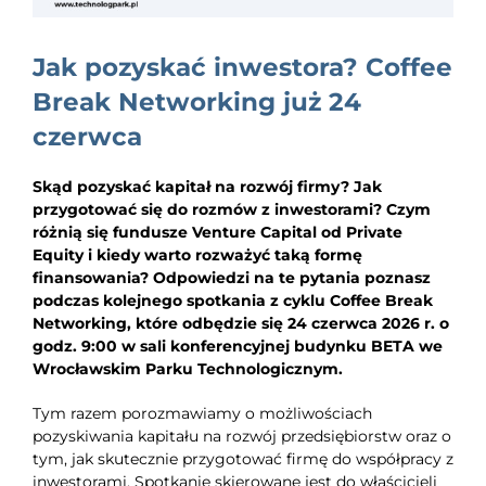
EDUKACJA
Jak pozyskać inwestora? Coffee
NEWS
Break Networking już 24
BLOG
czerwca
KONTAKT
Skąd pozyskać kapitał na rozwój firmy? Jak
przygotować się do rozmów z inwestorami? Czym
różnią się fundusze Venture Capital od Private
Equity i kiedy warto rozważyć taką formę
finansowania? Odpowiedzi na te pytania poznasz
podczas kolejnego spotkania z cyklu Coffee Break
Networking, które odbędzie się 24 czerwca 2026 r. o
godz. 9:00 w sali konferencyjnej budynku BETA we
Wrocławskim Parku Technologicznym.
Tym razem porozmawiamy o możliwościach
pozyskiwania kapitału na rozwój przedsiębiorstw oraz o
tym, jak skutecznie przygotować firmę do współpracy z
inwestorami. Spotkanie skierowane jest do właścicieli