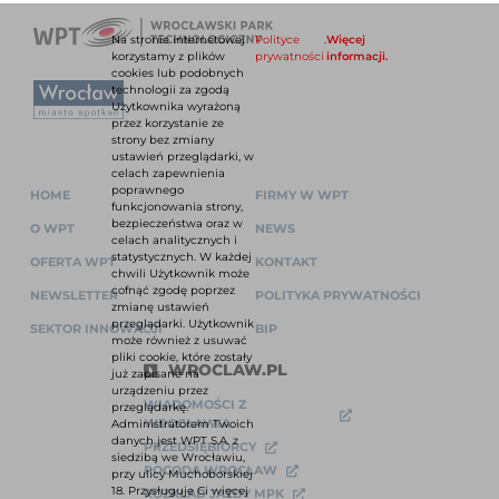
Na stronie internetowej
Polityce
.
Więcej
korzystamy z plików
prywatności
informacji.
cookies lub podobnych
technologii za zgodą
Użytkownika wyrażoną
przez korzystanie ze
strony bez zmiany
ustawień przeglądarki, w
celach zapewnienia
poprawnego
HOME
FIRMY W WPT
funkcjonowania strony,
bezpieczeństwa oraz w
O WPT
NEWS
celach analitycznych i
statystycznych. W każdej
OFERTA WPT
KONTAKT
chwili Użytkownik może
cofnąć zgodę poprzez
NEWSLETTER
POLITYKA PRYWATNOŚCI
zmianę ustawień
przeglądarki. Użytkownik
SEKTOR INNOWACJI
BIP
może również z usuwać
pliki cookie, które zostały
WROCLAW.PL
już zapisane na
urządzeniu przez
WIADOMOŚCI Z
przeglądarkę.
WROCŁAWIA
Administratorem Twoich
danych jest WPT S.A. z
PRZEDSIĘBIORCY
siedzibą we Wrocławiu,
POGODA WROCŁAW
przy ulicy Muchoborskiej
18. Przysługuje Ci więcej
ROZKŁAD JAZDY MPK