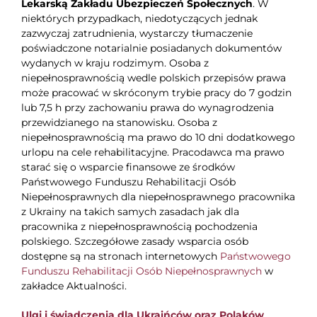
Lekarską Zakładu Ubezpieczeń Społecznych
. W
niektórych przypadkach, niedotyczących jednak
zazwyczaj zatrudnienia, wystarczy tłumaczenie
poświadczone notarialnie posiadanych dokumentów
wydanych w kraju rodzimym. Osoba z
niepełnosprawnością wedle polskich przepisów prawa
może pracować w skróconym trybie pracy do 7 godzin
lub 7,5 h przy zachowaniu prawa do wynagrodzenia
przewidzianego na stanowisku. Osoba z
niepełnosprawnością ma prawo do 10 dni dodatkowego
urlopu na cele rehabilitacyjne. Pracodawca ma prawo
starać się o wsparcie finansowe ze środków
Państwowego Funduszu Rehabilitacji Osób
Niepełnosprawnych dla niepełnosprawnego pracownika
z Ukrainy na takich samych zasadach jak dla
pracownika z niepełnosprawnością pochodzenia
polskiego. Szczegółowe zasady wsparcia osób
dostępne są na stronach internetowych
Państwowego
Funduszu Rehabilitacji Osób Niepełnosprawnych
w
zakładce Aktualności.
Ulgi i świadczenia dla Ukraińców oraz Polaków