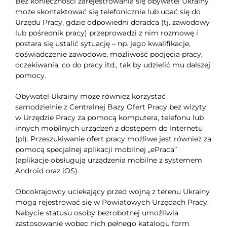
Bez konieczności zarejestrowania się obywatel Ukrainy
może skontaktować się telefonicznie lub udać się do
Urzędu Pracy, gdzie odpowiedni doradca (tj. zawodowy
lub pośrednik pracy) przeprowadzi z nim rozmowę i
postara się ustalić sytuację – np. jego kwalifikacje,
doświadczenie zawodowe, możliwość podjęcia pracy,
oczekiwania, co do pracy itd., tak by udzielić mu dalszej
pomocy.
Obywatel Ukrainy może również korzystać
samodzielnie z Centralnej Bazy Ofert Pracy bez wizyty
w Urzędzie Pracy za pomocą komputera, telefonu lub
innych mobilnych urządzeń z dostępem do Internetu
(pl). Przeszukiwanie ofert pracy możliwe jest również za
pomocą specjalnej aplikacji mobilnej „ePraca”
(aplikacje obsługują urządzenia mobilne z systemem
Android oraz iOS).
Obcokrajowcy uciekający przed wojną z terenu Ukrainy
mogą rejestrować się w Powiatowych Urzędach Pracy.
Nabycie statusu osoby bezrobotnej umożliwia
zastosowanie wobec nich pełnego katalogu form