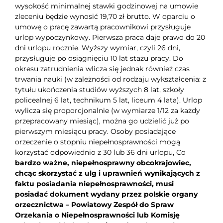
wysokość minimalnej stawki godzinowej na umowie
zleceniu będzie wynosić 19,70 zł brutto. W oparciu o
umowę o pracę zawartą pracownikowi przysługuje
urlop wypoczynkowy. Pierwsza praca daje prawo do 20
dni urlopu rocznie. Wyższy wymiar, czyli 26 dni,
przysługuje po osiągnięciu 10 lat stażu pracy. Do
okresu zatrudnienia wlicza się jednak również czas
trwania nauki (w zależności od rodzaju wykształcenia: z
tytułu ukończenia studiów wyższych 8 lat, szkoły
policealnej 6 lat, technikum 5 lat, liceum 4 lata). Urlop
wylicza się proporcjonalnie (w wymiarze 1/12 za każdy
przepracowany miesiąc), można go udzielić już po
pierwszym miesiącu pracy. Osoby posiadające
orzeczenie o stopniu niepełnosprawności mogą
korzystać odpowiednio z 30 lub 36 dni urlopu, Co
bardzo ważne, niepełnosprawny obcokrajowiec,
chcąc skorzystać z ulg i uprawnień wynikających z
faktu posiadania niepełnosprawności, musi
posiadać dokument wydany przez polskie organy
orzecznictwa – Powiatowy Zespół do Spraw
Orzekania o Niepełnosprawności lub Komisję