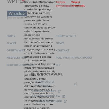
Na stronie internetowej
Polityce
.
Więcej
korzystamy z plików
prywatności
informacji.
cookies lub podobnych
technologii za zgodą
Użytkownika wyrażoną
przez korzystanie ze
strony bez zmiany
ustawień przeglądarki, w
celach zapewnienia
poprawnego
HOME
FIRMY W WPT
funkcjonowania strony,
bezpieczeństwa oraz w
O WPT
NEWS
celach analitycznych i
statystycznych. W każdej
OFERTA WPT
KONTAKT
chwili Użytkownik może
cofnąć zgodę poprzez
NEWSLETTER
POLITYKA PRYWATNOŚCI
zmianę ustawień
przeglądarki. Użytkownik
SEKTOR INNOWACJI
BIP
może również z usuwać
pliki cookie, które zostały
WROCLAW.PL
już zapisane na
urządzeniu przez
WIADOMOŚCI Z
przeglądarkę.
WROCŁAWIA
Administratorem Twoich
danych jest WPT S.A. z
PRZEDSIĘBIORCY
siedzibą we Wrocławiu,
POGODA WROCŁAW
przy ulicy Muchoborskiej
18. Przysługuje Ci więcej
ROZKŁAD JAZDY MPK
praw. Możesz się z nimi
zapoznać w naszych