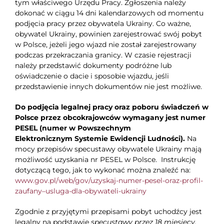
tym właściwego Urzędu Pracy. Zgłoszenia należy
dokonać w ciągu 14 dni kalendarzowych od momentu
podjęcia pracy przez obywatela Ukrainy. Co ważne,
obywatel Ukrainy, powinien zarejestrować swój pobyt
w Polsce, jeżeli jego wjazd nie został zarejestrowany
podczas przekraczania granicy. W czasie rejestracji
należy przedstawić dokumenty podróżne lub
oświadczenie o dacie i sposobie wjazdu, jeśli
przedstawienie innych dokumentów nie jest możliwe.
Do podjęcia legalnej pracy oraz poboru świadczeń w
Polsce przez obcokrajowców wymagany jest numer
PESEL (numer w Powszechnym
Elektronicznym Systemie Ewidencji Ludności).
Na
mocy przepisów specustawy obywatele Ukrainy mają
możliwość uzyskania nr PESEL w Polsce. Instrukcję
dotyczącą tego, jak to wykonać można znaleźć na:
www.gov.pl/web/gov/uzyskaj-numer-pesel-oraz-profil-
zaufany–usluga-dla-obywateli-ukrainy
Zgodnie z przyjętymi przepisami pobyt uchodźcy jest
legalny na podstawie
specustawy przez 18 miesięcy,