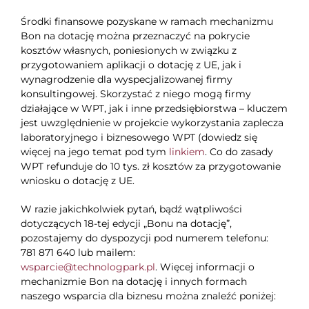
Środki finansowe pozyskane w ramach mechanizmu
Bon na dotację można przeznaczyć na pokrycie
kosztów własnych, poniesionych w związku z
przygotowaniem aplikacji o dotację z UE, jak i
wynagrodzenie dla wyspecjalizowanej firmy
konsultingowej. Skorzystać z niego mogą firmy
działające w WPT, jak i inne przedsiębiorstwa – kluczem
jest uwzględnienie w projekcie wykorzystania zaplecza
laboratoryjnego i biznesowego WPT (dowiedz się
więcej na jego temat pod tym
linkiem
. Co do zasady
WPT refunduje do 10 tys. zł kosztów za przygotowanie
wniosku o dotację z UE.
W razie jakichkolwiek pytań, bądź wątpliwości
dotyczących 18-tej edycji „Bonu na dotację”,
pozostajemy do dyspozycji pod numerem telefonu:
781 871 640 lub mailem:
wsparcie@technologpark.pl
. Więcej informacji o
mechanizmie Bon na dotację i innych formach
naszego wsparcia dla biznesu można znaleźć poniżej: