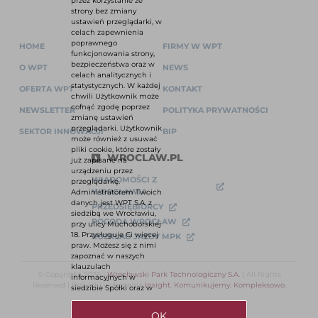
przez korzystanie ze
strony bez zmiany
ustawień przeglądarki, w
celach zapewnienia
poprawnego
HOME
FIRMY W WPT
funkcjonowania strony,
bezpieczeństwa oraz w
O WPT
NEWS
celach analitycznych i
statystycznych. W każdej
OFERTA WPT
KONTAKT
chwili Użytkownik może
cofnąć zgodę poprzez
NEWSLETTER
POLITYKA PRYWATNOŚCI
zmianę ustawień
przeglądarki. Użytkownik
SEKTOR INNOWACJI
BIP
może również z usuwać
pliki cookie, które zostały
WROCLAW.PL
już zapisane na
urządzeniu przez
WIADOMOŚCI Z
przeglądarkę.
WROCŁAWIA
Administratorem Twoich
danych jest WPT S.A. z
PRZEDSIĘBIORCY
siedzibą we Wrocławiu,
POGODA WROCŁAW
przy ulicy Muchoborskiej
18. Przysługuje Ci więcej
ROZKŁAD JAZDY MPK
praw. Możesz się z nimi
zapoznać w naszych
klauzulach
© Copyright 2026 |
Wrocławski Park Technologiczny S.A.
| All Rights
informacyjnych w
Reserved | Projekt i wykonanie
Insight. Komunikujemy. Kompleksowo.
siedzibie Spółki oraz w
OK