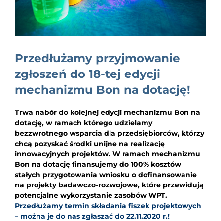
EDUKACJA
NEWS
BLOG
Przedłużamy przyjmowanie
KONTAKT
zgłoszeń do 18-tej edycji
mechanizmu Bon na dotację!
Trwa nabór do kolejnej edycji mechanizmu Bon na
dotację, w ramach którego udzielamy
bezzwrotnego wsparcia dla przedsiębiorców, którzy
chcą pozyskać środki unijne na realizację
innowacyjnych projektów. W ramach mechanizmu
Bon na dotację finansujemy do 100% kosztów
stałych przygotowania wniosku o dofinansowanie
na projekty badawczo-rozwojowe, które przewidują
potencjalne wykorzystanie zasobów WPT.
Przedłużamy termin składania fiszek projektowych
– można je do nas zgłaszać do 22.11.2020 r.!