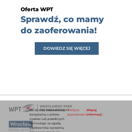
Oferta WPT
Sprawdź, co mamy
do zaoferowania!
DOWIEDZ SIĘ WIĘCEJ
Na stronie internetowej
Polityce
.
Więcej
korzystamy z plików
prywatności
informacji.
cookies lub podobnych
technologii za zgodą
Użytkownika wyrażoną