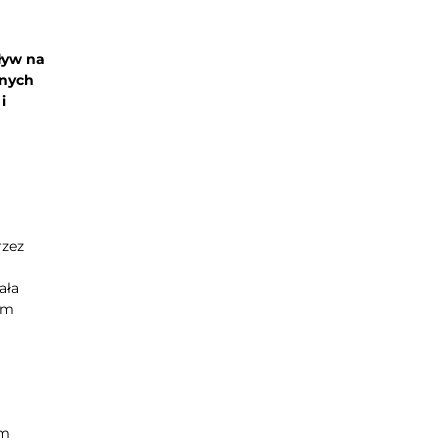
ływ na
anych
i
rzez
ała
im
em