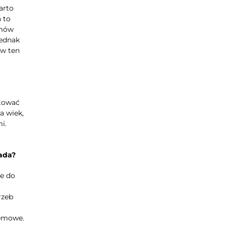
arto
a to
amów
jednak
 w ten
łtować
a wiek,
i.
sada?
ne do
rzeb
temowe.