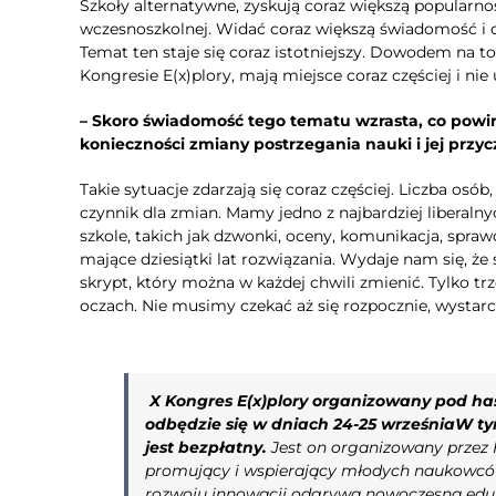
Szkoły alternatywne, zyskują coraz większą popularn
wczesnoszkolnej. Widać coraz większą świadomość i d
Temat ten staje się coraz istotniejszy. Dowodem na to 
Kongresie E(x)plory, mają miejsce coraz częściej i nie 
– Skoro świadomość tego tematu wzrasta, co powini
konieczności zmiany postrzegania nauki i jej przyc
Takie sytuacje zdarzają się coraz częściej. Liczba osó
czynnik dla zmian. Mamy jedno z najbardziej libera
szkole, takich jak dzwonki, oceny, komunikacja, spraw
mające dziesiątki lat rozwiązania. Wydaje nam się, ż
skrypt, który można w każdej chwili zmienić. Tylko tr
oczach. Nie musimy czekać aż się rozpocznie, wystarcz
X Kongres E(x)plory organizowany pod ha
odbędzie się w dniach 24-25 września
W ty
jest bezpłatny.
Jest on organizowany przez 
promujący i wspierający młodych naukowcó
rozwoju innowacji odgrywa nowoczesna eduka