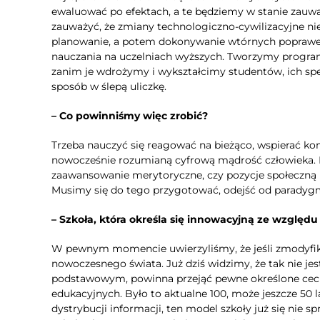
ewaluować po efektach, a te będziemy w stanie zauważ
zauważyć, że zmiany technologiczno-cywilizacyjne nie 
planowanie, a potem dokonywanie wtórnych poprawek
nauczania na uczelniach wyższych. Tworzymy progra
zanim je wdrożymy i wykształcimy studentów, ich specy
sposób w ślepą uliczkę.
– Co powinniśmy więc zrobić?
Trzeba nauczyć się reagować na bieżąco, wspierać kom
nowocześnie rozumianą cyfrową mądrość człowieka. M
zaawansowanie merytoryczne, czy pozycje społeczną 
Musimy się do tego przygotować, odejść od paradygma
– Szkoła, która określa się innowacyjną ze względu 
W pewnym momencie uwierzyliśmy, że jeśli zmodyfiku
nowoczesnego świata. Już dziś widzimy, że tak nie jes
podstawowym, powinna przejąć pewne określone cechy
edukacyjnych. Było to aktualne 100, może jeszcze 50 
dystrybucji informacji, ten model szkoły już się nie 