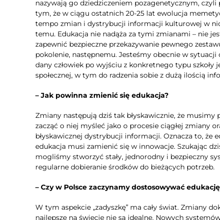
nazywają go dziedziczeniem pozagenetycznym, czyl
tym, że w ciągu ostatnich 20-25 lat ewolucja memety
tempo zmian i dystrybucji informacji kulturowej w ni
temu. Edukacja nie nadąża za tymi zmianami – nie jes
zapewnić bezpieczne przekazywanie pewnego zestaw
pokolenie, następnemu. Jesteśmy obecnie w sytuacji 
dany człowiek po wyjściu z konkretnego typu szkoły j
społecznej, w tym do radzenia sobie z dużą ilością i
– Jak powinna zmienić się edukacja?
Zmiany następują dziś tak błyskawicznie, że musimy
zacząć o niej myśleć jako o procesie ciągłej zmiany 
błyskawicznej dystrybucji informacji. Oznacza to, że
edukacja musi zamienić się w innowacje. Szukając dz
mogliśmy stworzyć stały, jednorodny i bezpieczny sy
regularne dobieranie środków do bieżących potrzeb.
– Czy w Polsce zaczynamy dostosowywać edukację 
W tym aspekcie „zadyszkę” ma cały świat. Zmiany dok
najlepsze na świecie nie są idealne. Nowych systemó