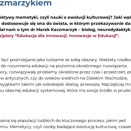
czmarzykiem
pektywy memetyki, czyli nauki o ewolucji kulturowej? Jaki wp
k dostosowuje się ona do świata, w którym przekazywanie d
ał nam o tym dr Marek Kaczmarzyk – biolog, neurodydaktyk 
x)plory “Edukacja dla innowacji. Innowacje w Edukacji”
.
y być postrzegane jako tożsame ze sobą obszary. Niestety rzadko
ni do rozumienia edukacji na poziomie określonego rozwiązania.
pory, rozwiązywały problemy określone przez czas i przestrzeń, p
asów antycznych, czy do wieków średnich na Dalekim Wschodzie,
jątkami takimi jak sokratejski dialog, przeważa. Najczęściej mi
ku obecnej edukacji systemowej, która ma swoje źródło w prusk
ia się populacji ludzkich do kluczowego procesu, jakim jest
emu. Memetycy, czyli osoby badające ewolucję kulturową, czas