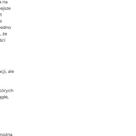
a na
ejsze
t
e
jedno
, że
ści
ji, ale
których
głe,
 można