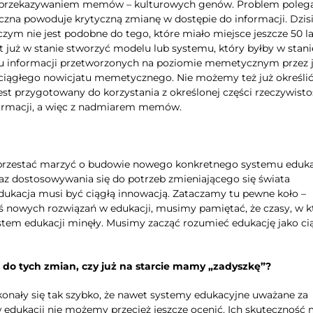
i przekazywaniem memów – kulturowych genów. Problem poleg
czna powoduje krytyczną zmianę w dostępie do informacji. Dzisi
czym nie jest podobne do tego, które miało miejsce jeszcze 50 la
t już w stanie stworzyć modelu lub systemu, który byłby w stani
u informacji przetworzonych na poziomie memetycznym przez 
ciągłego nowicjatu memetycznego. Nie możemy też już określić
est przygotowany do korzystania z określonej części rzeczywisto
nformacji, a więc z nadmiarem memów.
 przestać marzyć o budowie nowego konkretnego systemu edukac
oraz dostosowywania się do potrzeb zmieniającego się świata
 edukacja musi być ciągłą innowacją. Zataczamy tu pewne koło –
iś nowych rozwiązań w edukacji, musimy pamiętać, że czasy, w 
stem edukacji minęły. Musimy zacząć rozumieć edukację jako cią
do tych zmian, czy już na starcie mamy „zadyszkę”?
onały się tak szybko, że nawet systemy edukacyjne uważane za
w edukacji nie możemy przecież jeszcze ocenić. Ich skuteczność