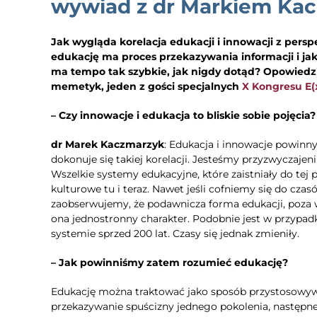
wywiad z dr Markiem Ka
Jak wygląda korelacja edukacji i innowacji z pers
edukację ma proces przekazywania informacji i ja
ma tempo tak szybkie, jak nigdy dotąd? Opowiedzi
memetyk, jeden z gości specjalnych
X Kongresu E(
– Czy innowacje i edukacja to bliskie sobie pojęcia?
dr Marek Kaczmarzyk
: Edukacja i innowacje powinn
dokonuje się takiej korelacji. Jesteśmy przyzwyczaje
Wszelkie systemy edukacyjne, które zaistniały do tej 
kulturowe tu i teraz. Nawet jeśli cofniemy się do cz
zaobserwujemy, że podawnicza forma edukacji, poza wy
ona jednostronny charakter. Podobnie jest w przypad
systemie sprzed 200 lat. Czasy się jednak zmieniły.
– Jak powinniśmy zatem rozumieć edukację?
Edukację można traktować jako sposób przystosowywan
przekazywanie spuścizny jednego pokolenia, następn