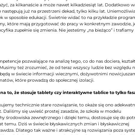
yć, za kilkanaście a może nawet kilkadziesiąt lat. Dodatkowo w
następują już na przestrzeni dekad, tylko kilku lat. Uniemożliwi
 w sposobie edukacji. Świetnie widać to na przykładzie progr
my, które mają przygotować do pracy w konkretnym zawodzie, 
fika zupełnie się zmienia. Nie jesteśmy „na bieżąco” i trafiamy
petencje pozwalające na analizę tego, co do nas dociera, kszta
usimy też zrozumieć, że od teraz wszyscy ludzie bez względu n
będą w świecie informacji wiecznymi, dożywotnimi nowicjuszam
tów, które prowadzą do społecznej izolacji.
na to, że stosuje tablety czy interaktywne tablice to tylko fa
jemy technicznie stare rozwiązanie, to okaże się ono adekwat
t. Daliśmy się uwieść prostej zasadzie, że szkoła w modelu
 środowiska zewnętrznego i dzięki temu, dostosuje się do pot
lat temu. Dziś w świecie błyskawicznych zmian i błyskawicznej
sprawdza. Dlatego tak ważne i atrakcyjne są rozwiązania poza sys