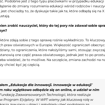
ość. Podobnie jest z tego typu placówkami w przypadku edukacji
ążenie do zmiany rozumienia edukacji wśród rodziców i nauczyci
jest chociażby to, że dyskusje takie jak te, które odbędą się na X
ustają.
en zrobić nauczyciel, który do tej pory nie zdawał sobie spr
zyn?
b, które zdają sobie z tego sprawę rośnie wykładniczo. To kluczow
lnych praw oświatowych w Europie. Większość ograniczeń obecny
dziany, to ograniczenia, które nałożyliśmy sami, stosując zwycza
e stanowią one część prawa oświatowego, jednak jest to po prost
zeba wiedzieć, że to możliwe. Na szczęście, zmiana zachodzi na n
y chcieć być jej częścią.
słem „Edukacja dla innowacji. Innowacje w edukacji
”
m roku wyjątkowo odbędzie się on online, a udział w nim
Fundację Zaawansowanych Technologii, która realizuje
w Program E(x)plory. W WPT wiemy jak kluczową rolę w
cja, kreująca u dzieci i młodzieży chęć podążania za