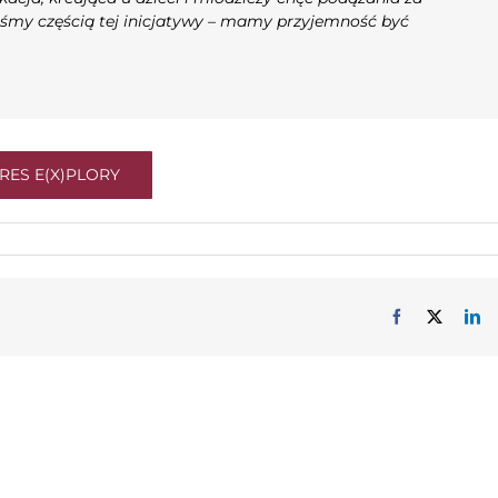
steśmy częścią tej inicjatywy – mamy przyjemność być
RES E(X)PLORY