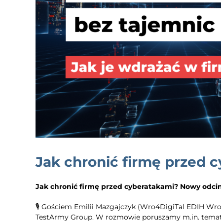
Jak chronić firmę przed
Jak chronić firmę przed cyberatakami? Nowy odci
🎙️ Gościem Emilii Mazgajczyk (Wro4DigiTal EDIH Wro
TestArmy Group. W rozmowie poruszamy m.in. temat so