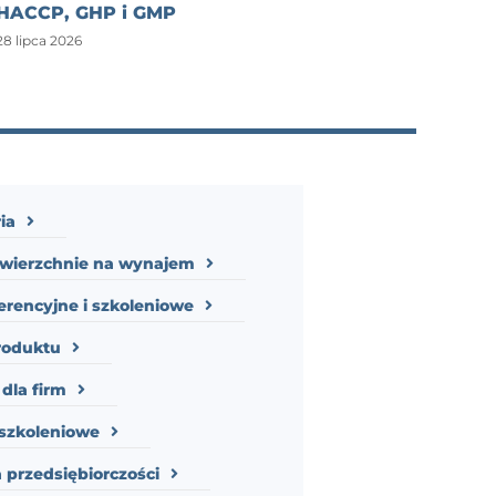
HACCP, GHP i GMP
28 lipca 2026
ia
owierzchnie na wynajem
erencyjne i szkoleniowe
roduktu
dla firm
szkoleniowe
 przedsiębiorczości