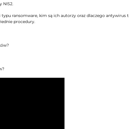
y NIS2.
ki typu ransomware, kim są ich autorzy oraz dlaczego antywirus t
wiednie procedury.
ików?
ów?