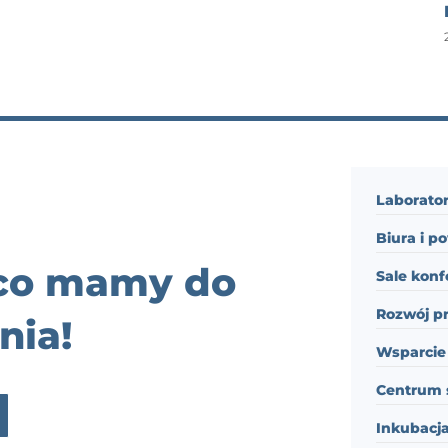
Laborator
Biura i p
 co mamy do
Sale konf
Rozwój p
nia!
Wsparcie 
Centrum 
Inkubacja