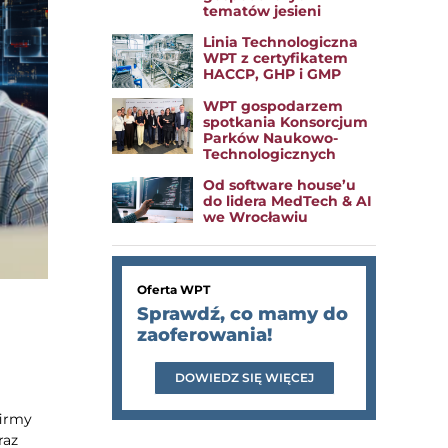
tematów jesieni
Linia Technologiczna
WPT z certyfikatem
HACCP, GHP i GMP
WPT gospodarzem
spotkania Konsorcjum
Parków Naukowo-
Technologicznych
Od software house’u
do lidera MedTech & AI
we Wrocławiu
Oferta WPT
Sprawdź, co mamy do
zaoferowania!
DOWIEDZ SIĘ WIĘCEJ
firmy
raz