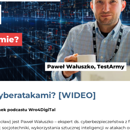
 cyberatakami? [WIDEO]
nek podcastu Wro4DigiTal
cław) jest Paweł Wałuszko – ekspert ds. cyberbezpieczeństwa z 
cjotechniki, wykorzystania sztucznej inteligencji w atakach o