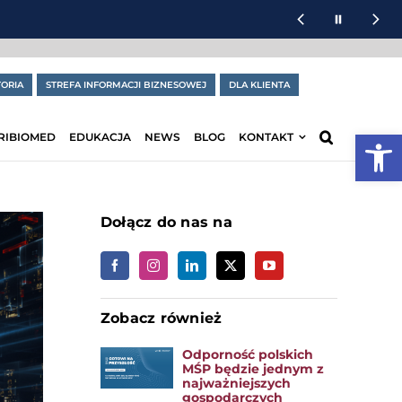
ORIA
STREFA INFORMACJI BIZNESOWEJ
DLA KLIENTA
Otwórz
RIBIOMED
EDUKACJA
NEWS
BLOG
KONTAKT
Dołącz do nas na
Zobacz również
Odporność polskich
MŚP będzie jednym z
najważniejszych
gospodarczych