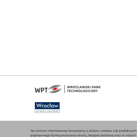
Na stronie internetowej korzystamy z plików cookies lub podobnych
poprawnego funkcjonowania strony, bezpieczeństwa oraz w celach a