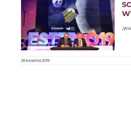
S
WY
„Wra
26 kwietnia 2019