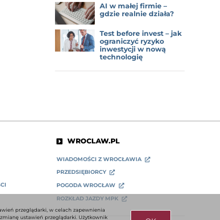
AI w małej firmie –
gdzie realnie działa?
Test before invest – jak
ograniczyć ryzyko
inwestycji w nową
technologię
WROCLAW.PL
WIADOMOŚCI Z WROCŁAWIA
PRZEDSIĘBIORCY
CI
POGODA WROCŁAW
ROZKŁAD JAZDY MPK
tawień przeglądarki, w celach zapewnienia
 zmianę ustawień przeglądarki. Użytkownik