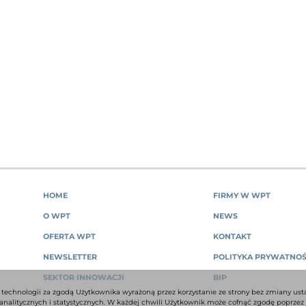
HOME
FIRMY W WPT
O WPT
NEWS
OFERTA WPT
KONTAKT
NEWSLETTER
POLITYKA PRYWATNOŚ
SEKTOR INNOWACJI
BIP
 technologii za zgodą Użytkownika wyrażoną przez korzystanie ze strony bez zmiany us
nalitycznych i statystycznych. W każdej chwili Użytkownik może cofnąć zgodę poprzez