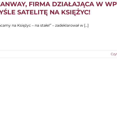
CANWAY, FIRMA DZIAŁAJĄCA W WP
ŚLE SATELITĘ NA KSIĘŻYC!
camy na Księżyc – na stałe!” – zadeklarował w [...]
Czy