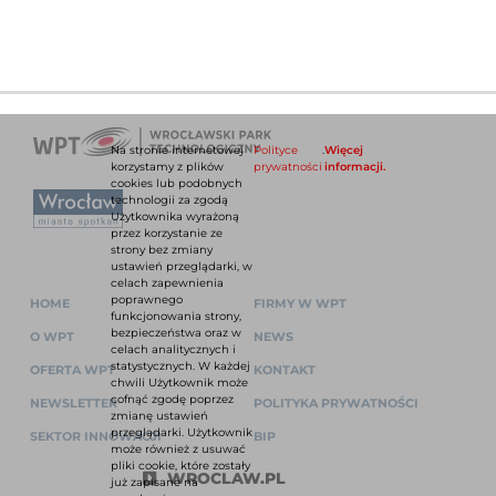
Na stronie internetowej
Polityce
.
Więcej
korzystamy z plików
prywatności
informacji.
cookies lub podobnych
technologii za zgodą
Użytkownika wyrażoną
przez korzystanie ze
strony bez zmiany
ustawień przeglądarki, w
celach zapewnienia
poprawnego
HOME
FIRMY W WPT
funkcjonowania strony,
bezpieczeństwa oraz w
O WPT
NEWS
celach analitycznych i
statystycznych. W każdej
OFERTA WPT
KONTAKT
chwili Użytkownik może
cofnąć zgodę poprzez
NEWSLETTER
POLITYKA PRYWATNOŚCI
zmianę ustawień
przeglądarki. Użytkownik
SEKTOR INNOWACJI
BIP
może również z usuwać
pliki cookie, które zostały
WROCLAW.PL
już zapisane na