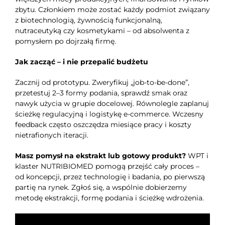
zbytu. Członkiem może zostać każdy podmiot związany
z biotechnologią, żywnością funkcjonalną,
nutraceutyką czy kosmetykami – od absolwenta z
pomysłem po dojrzałą firmę.
Jak zacząć – i nie przepalić budżetu
Zacznij od prototypu. Zweryfikuj „job-to-be-done”,
przetestuj 2–3 formy podania, sprawdź smak oraz
nawyk użycia w grupie docelowej. Równolegle zaplanuj
ścieżkę regulacyjną i logistykę e-commerce. Wczesny
feedback często oszczędza miesiące pracy i koszty
nietrafionych iteracji.
Masz pomysł na ekstrakt lub gotowy produkt?
WPT i
klaster NUTRIBIOMED pomogą przejść cały proces –
od koncepcji, przez technologię i badania, po pierwszą
partię na rynek. Zgłoś się, a wspólnie dobierzemy
metodę ekstrakcji, formę podania i ścieżkę wdrożenia.