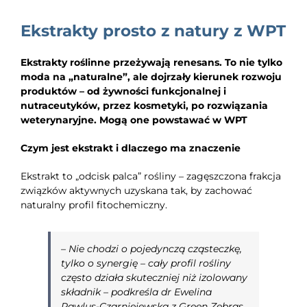
EDUKACJA
Ekstrakty prosto z natury z WPT
NEWS
Ekstrakty roślinne przeżywają renesans. To nie tylko
BLOG
moda na „naturalne”, ale dojrzały kierunek rozwoju
produktów – od żywności funkcjonalnej i
KONTAKT
nutraceutyków, przez kosmetyki, po rozwiązania
weterynaryjne. Mogą one powstawać w WPT
Czym jest ekstrakt i dlaczego ma znaczenie
Ekstrakt to „odcisk palca” rośliny – zagęszczona frakcja
związków aktywnych uzyskana tak, by zachować
naturalny profil fitochemiczny.
–
Nie chodzi o pojedynczą cząsteczkę,
tylko o synergię – cały profil rośliny
często działa skuteczniej niż izolowany
składnik
– podkreśla dr Ewelina
Pawlus-Czarniejewska z Green Zebras.