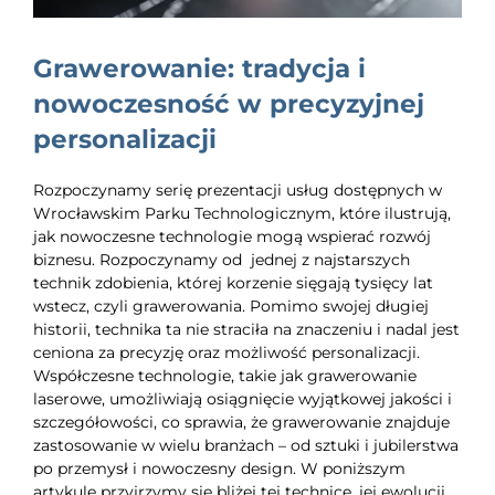
EDUKACJA
Grawerowanie: tradycja i
NEWS
nowoczesność w precyzyjnej
BLOG
personalizacji
KONTAKT
Rozpoczynamy serię prezentacji usług dostępnych w
Wrocławskim Parku Technologicznym, które ilustrują,
jak nowoczesne technologie mogą wspierać rozwój
biznesu. Rozpoczynamy od jednej z najstarszych
technik zdobienia, której korzenie sięgają tysięcy lat
wstecz, czyli grawerowania. Pomimo swojej długiej
historii, technika ta nie straciła na znaczeniu i nadal jest
ceniona za precyzję oraz możliwość personalizacji.
Współczesne technologie, takie jak grawerowanie
laserowe, umożliwiają osiągnięcie wyjątkowej jakości i
szczegółowości, co sprawia, że grawerowanie znajduje
zastosowanie w wielu branżach – od sztuki i jubilerstwa
po przemysł i nowoczesny design. W poniższym
artykule przyjrzymy się bliżej tej technice, jej ewolucji