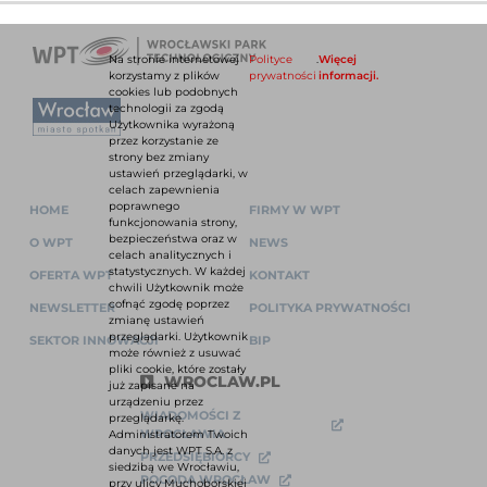
Na stronie internetowej
Polityce
.
Więcej
korzystamy z plików
prywatności
informacji.
cookies lub podobnych
technologii za zgodą
Użytkownika wyrażoną
przez korzystanie ze
strony bez zmiany
ustawień przeglądarki, w
celach zapewnienia
poprawnego
HOME
FIRMY W WPT
funkcjonowania strony,
bezpieczeństwa oraz w
O WPT
NEWS
celach analitycznych i
statystycznych. W każdej
OFERTA WPT
KONTAKT
chwili Użytkownik może
cofnąć zgodę poprzez
NEWSLETTER
POLITYKA PRYWATNOŚCI
zmianę ustawień
przeglądarki. Użytkownik
SEKTOR INNOWACJI
BIP
może również z usuwać
pliki cookie, które zostały
WROCLAW.PL
już zapisane na
urządzeniu przez
WIADOMOŚCI Z
przeglądarkę.
WROCŁAWIA
Administratorem Twoich
danych jest WPT S.A. z
PRZEDSIĘBIORCY
siedzibą we Wrocławiu,
POGODA WROCŁAW
przy ulicy Muchoborskiej