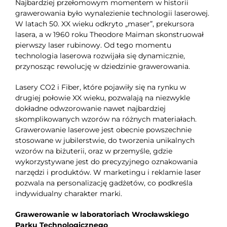
Najbardziej przełomowym momentem w historii
grawerowania było wynalezienie technologii laserowej.
W latach 50. XX wieku odkryto „maser”, prekursora
lasera, a w 1960 roku Theodore Maiman skonstruował
pierwszy laser rubinowy. Od tego momentu
technologia laserowa rozwijała się dynamicznie,
przynosząc rewolucję w dziedzinie grawerowania.
Lasery CO2 i Fiber, które pojawiły się na rynku w
drugiej połowie XX wieku, pozwalają na niezwykle
dokładne odwzorowanie nawet najbardziej
skomplikowanych wzorów na różnych materiałach.
Grawerowanie laserowe jest obecnie powszechnie
stosowane w jubilerstwie, do tworzenia unikalnych
wzorów na biżuterii, oraz w przemyśle, gdzie
wykorzystywane jest do precyzyjnego oznakowania
narzędzi i produktów. W marketingu i reklamie laser
pozwala na personalizację gadżetów, co podkreśla
indywidualny charakter marki.
Grawerowanie w laboratoriach Wrocławskiego
Parku Technologicznego