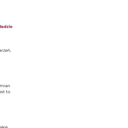
ładzie
arzeń,
dmian
st to
akie