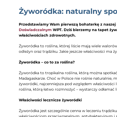
Żyworódka: naturalny spo
Przedstawiamy Wam pierwszą bohaterkę z naszej se
Doświadczalnym
WPT. Dziś bierzemy na tapet żyw
właściwościach zdrowotnych.
Żyworódka to roślina, której liście mają wiele waloró
odleżyn oraz trądziku. Jakie jeszcze właściwości ma
Żyworódka – co to za roślina?
Żyworódka to tropikalna roślina, którą można spotka
Madagaskarze. Choć w Polsce nie rośnie naturalnie,
żyworódki, najcenniejsza pod względem właściwości l
roślina, którą łatwo rozmnożyć – wystarczy odłamać li
Właściwości lecznicze żyworódki
Żyworódka jest szczególnie cenna w leczeniu trądzik
właściwościom przeciwzapalnym, antybakteryjnym i r