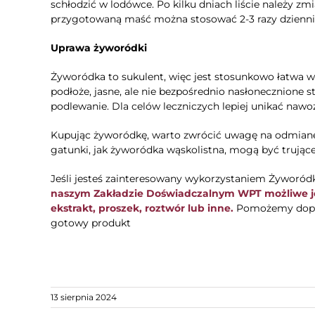
schłodzić w lodówce. Po kilku dniach liście należy z
przygotowaną maść można stosować 2-3 razy dziennie
Uprawa żyworódki
Żyworódka to sukulent, więc jest stosunkowo łatwa w 
podłoże, jasne, ale nie bezpośrednio nasłonecznione
podlewanie. Dla celów leczniczych lepiej unikać nawo
Kupując żyworódkę, warto zwrócić uwagę na odmianę,
gatunki, jak żyworódka wąskolistna, mogą być trujące
Jeśli jesteś zainteresowany wykorzystaniem Żyworód
naszym Zakładzie Doświadczalnym WPT możliwe jes
ekstrakt, proszek, roztwór lub inne.
Pomożemy doprac
gotowy produkt
13 sierpnia 2024