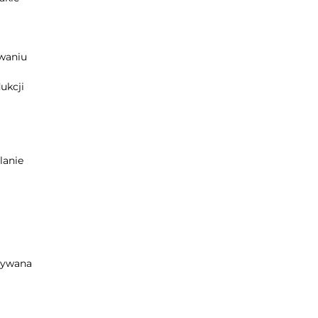
owaniu
ukcji
m
lanie
używana