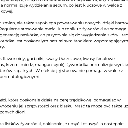
a ta normalizuje wydzielanie sebum, co jest kluczowe w walce z
okowej.
cych zmian, ale także zapobiega powstawaniu nowych, dzięki ham
. Regularne stosowanie maści lub toniku z żyworódki wspomaga
egenerację naskórka, co przyczynia się do wygładzenia skóry i red
żyworódka jest doskonałym naturalnym środkiem wspomagający
ry
.
k flawonoidy, garbniki, kwasy tłuszczowe, kwasy fenolowe,
tas, krzem, miedź, mangan, cynk), żyworódka normalizuje wydzie
 stanów zapalnych. W efekcie jej stosowanie pomaga w walce z
 dermatologicznymi.
i, która doskonale działa na cerę trądzikową, pomagając w
wróceniu jej sprężystości oraz blasku. Maść ta może być także 
szonych dłoni.
 listków żyworódki, dokładnie je umyć i osuszyć, a następnie