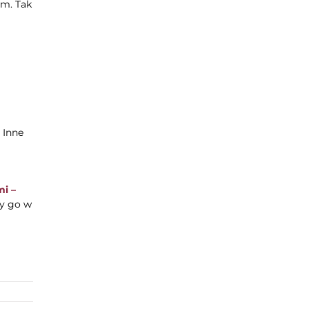
ym. Tak
 Inne
i –
y go w