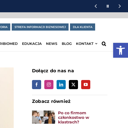
ORIA
STREFA INFORMACJI BIZNESOWEJ
DLA KLIENTA
Otwórz
RIBIOMED
EDUKACJA
NEWS
BLOG
KONTAKT
Dołącz do nas na
Zobacz również
Po co firmom
członkostwo w
klastrach?