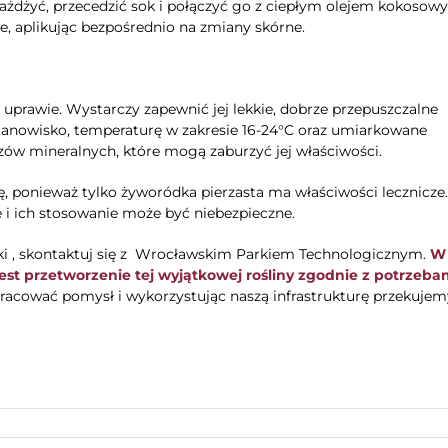
miażdżyć, przecedzić sok i połączyć go z ciepłym olejem kokosow
, aplikując bezpośrednio na zmiany skórne.
uprawie. Wystarczy zapewnić jej lekkie, dobrze przepuszczalne
 stanowisko, temperaturę w zakresie 16-24°C oraz umiarkowane
zów mineralnych, które mogą zaburzyć jej właściwości.
 ponieważ tylko żyworódka pierzasta ma właściwości lecznicze.
 i ich stosowanie może być niebezpieczne.
ki , skontaktuj się z Wrocławskim Parkiem Technologicznym.
W
t przetworzenie tej wyjątkowej rośliny zgodnie z potrzebam
ować pomysł i wykorzystując naszą infrastrukturę przekujem