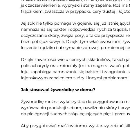
jak zaczerwienienia, wypryski i stany zapalne. Roślin
trądzikiem, zwłaszcza w przypadku cery tłustej i łojot
Jej sok nie tylko pomaga w gojeniu się już istnieją
namnażania się bakterii odpowiedzialnych za trądzik
oczyszczanie skóry, zwęża pory, a także przyspiesza r
blizn potrądzikowych. Dzięki tym właściwościom, 
leczenie trądziku i utrzymanie zdrowej, promiennej ce
Dzięki zawartości wielu cennych składników, takich ja
polisacharydy oraz minerały (m.in. magnez, wapń, po
łoju, zapobiega namnażaniu się bakterii i zaognianiu
łojotokowym zapaleniem skóry i innymi problemami
Jak stosować żyworódkę w domu?
Żyworódkę można wykorzystać do przygotowania maśc
wyrównaniu produkcji sebum, nawilżeniu skóry i przy
do pielęgnacji suchych stóp, pękających pięt i przesu
Aby przygotować maść w domu, wystarczy zebrać kilka