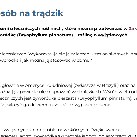
sób na trądzik
rii o leczniczych roślinach, które można przetwarzać w
Zak
oródkę (Bryophyllum pinnatum) – roślinę o wyjątkowych
w leczniczych. Wykorzystuje się ją w leczeniu zmian skórnych, op
 żyworódka i jak można ją stosować w domu?
ć głównie w Ameryce Południowej (zwłaszcza w Brazylii) oraz na
 można ją z powodzeniem uprawiać w doniczkach. Wśród wielu o
eczniczych jest żyworódka pierzasta (Bryophyllum pinnatum). Je
ść, włożyć go do ziemi i czekać, aż wypuści korzenie.
u i związanych z nim problemów skórnych. Dzięki swoim
egenerującym, żyworódka skutecznie łagodzi objawy trądziku, t