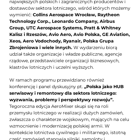
największych polskich i zagranicznych producentów i
dostawców sektora lotniczego, wśród których możemy
wymienić:
Collins Aerospace Wrocław,
Raytheon
Technology Corp., Leonardo Company, Airbus
Group, UTC Aerospace Systems, Pratt & Whitney
Kalisz i Rzeszów, Avio Aero, Avio Polska, GE Aviation,
Xeos, Aero Vodochody, Ryanair, Polska Grupa
Zbrojeniowa i wiele innych.
W wydarzeniu biorą
udział także organizacje i władze publiczne, agencje
rządowe, przedstawiciele organizacji biznesowych,
klastrów lotniczych i uczelni wyższych.
W ramach programu przewidziano również
konferencję i panel dyskusyjny pt.
„Polska jako HUB
serwisowy i remontowy dla sektora lotniczego:
wyzwania, problemy i perspektywy rozwoju”.
Tegoroczna edycja AeroMixer skupi się na roli
przemysłu lotniczego w realizacji dużych zamówień,
zwłaszcza o charakterze wojskowym, mających na celu
wzmocnienie i modernizację polskiej armii. W
kontekście lotnictwa cywilnego i militarnego, istotną
część zamówień stanowią silniki, samoloty i