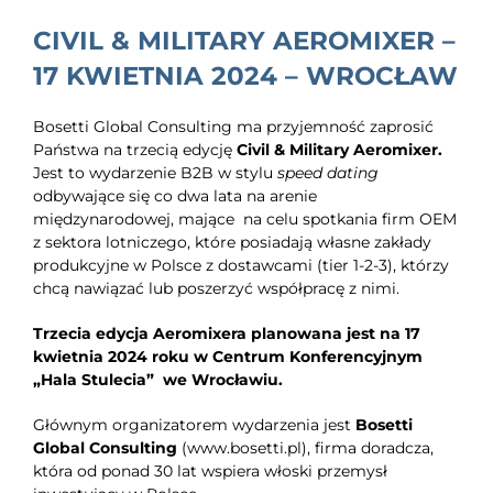
EDUKACJA
CIVIL & MILITARY AEROMIXER –
NEWS
17 KWIETNIA 2024 – WROCŁAW
BLOG
Bosetti Global Consulting ma przyjemność zaprosić
Państwa na trzecią edycję
Civil & Military Aeromixer.
KONTAKT
Jest to wydarzenie B2B w stylu
speed dating
odbywające się co dwa lata na arenie
międzynarodowej, mające na celu spotkania firm OEM
z sektora lotniczego, które posiadają własne zakłady
produkcyjne w Polsce z dostawcami (tier 1-2-3), którzy
chcą nawiązać lub poszerzyć współpracę z nimi.
Trzecia edycja Aeromixera planowana jest na 17
kwietnia 2024 roku w Centrum Konferencyjnym
„Hala Stulecia” we Wrocławiu.
Głównym organizatorem wydarzenia jest
Bosetti
Global Consulting
(www.bosetti.pl), firma doradcza,
która od ponad 30 lat wspiera włoski przemysł