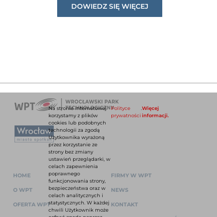
DOWIEDZ SIĘ WIĘCEJ
Na stronie internetowej
Polityce
.
Więcej
korzystamy z plików
prywatności
informacji.
cookies lub podobnych
technologii za zgodą
Użytkownika wyrażoną
przez korzystanie ze
strony bez zmiany
ustawień przeglądarki, w
celach zapewnienia
poprawnego
HOME
FIRMY W WPT
funkcjonowania strony,
bezpieczeństwa oraz w
O WPT
NEWS
celach analitycznych i
statystycznych. W każdej
OFERTA WPT
KONTAKT
chwili Użytkownik może