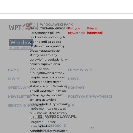
Na stronie internetowej
Polityce
.
Więcej
korzystamy z plików
prywatności
informacji.
cookies lub podobnych
technologii za zgodą
Użytkownika wyrażoną
przez korzystanie ze
strony bez zmiany
ustawień przeglądarki, w
celach zapewnienia
poprawnego
HOME
FIRMY W WPT
funkcjonowania strony,
bezpieczeństwa oraz w
O WPT
NEWS
celach analitycznych i
statystycznych. W każdej
OFERTA WPT
KONTAKT
chwili Użytkownik może
cofnąć zgodę poprzez
NEWSLETTER
POLITYKA PRYWATNOŚCI
zmianę ustawień
przeglądarki. Użytkownik
SEKTOR INNOWACJI
BIP
może również z usuwać
pliki cookie, które zostały
WROCLAW.PL
już zapisane na
urządzeniu przez
WIADOMOŚCI Z
przeglądarkę.
WROCŁAWIA
Administratorem Twoich