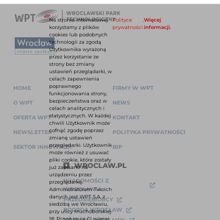
Na stronie internetowej
Polityce
.
Więcej
korzystamy z plików
prywatności
informacji.
cookies lub podobnych
technologii za zgodą
Użytkownika wyrażoną
przez korzystanie ze
strony bez zmiany
ustawień przeglądarki, w
celach zapewnienia
poprawnego
HOME
FIRMY W WPT
funkcjonowania strony,
bezpieczeństwa oraz w
O WPT
NEWS
celach analitycznych i
statystycznych. W każdej
OFERTA WPT
KONTAKT
chwili Użytkownik może
cofnąć zgodę poprzez
NEWSLETTER
POLITYKA PRYWATNOŚCI
zmianę ustawień
przeglądarki. Użytkownik
SEKTOR INNOWACJI
BIP
może również z usuwać
pliki cookie, które zostały
WROCLAW.PL
już zapisane na
urządzeniu przez
WIADOMOŚCI Z
przeglądarkę.
WROCŁAWIA
Administratorem Twoich
danych jest WPT S.A. z
PRZEDSIĘBIORCY
siedzibą we Wrocławiu,
POGODA WROCŁAW
przy ulicy Muchoborskiej
18. Przysługuje Ci więcej
ROZKŁAD JAZDY MPK