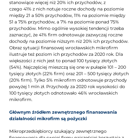
stanowiące więcej niż 20% ich przychodów, z
czego 41% z nich notuje roczne dochody na poziomie
między 21 a 50% przychodów, 11% na poziomie między
51 a 75% przychodów, a 7% na poziomie ponad 75%
przychodów. Mimo ogólnie wysokiej tendencji trzeba
zaznaczyć, że 41% firm odnotowuje zazwyczaj roczne
dochody na poziomie niższym niż 20% ich przychodów.
Obraz sytuacji finansowej wrocławskich mikrofirm
ilustruje też poziom ich przychodów za 2020 rok. Dla
większości z nich jest to ponad 100 tysięcy złotych
(54%). Najczęściej mieszczą się one w pułapie 101 – 200
tysięcy złotych (22% firm) oraz 201 – 500 tysięcy złotych
(20% firm). Tylko 5% mikrofirm odnotowuje przychody
powyżej 1 mln zł. Przychody za 2020 rok wysokości do
100 tysięcy złotych odnotowało 46% wrocławskich
mikrofirm.
Głównym źródłem zewnętrznego finansowania
działalności
mikrofirm są pożyczki
Mikroprzedsiębiorcy szukający zewnętrznego
finansowania dla swojej firmy najczęściej korzystają z