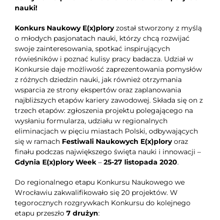
nauki!
Konkurs Naukowy E(x)plory
został stworzony z myślą
o młodych pasjonatach nauki, którzy chcą rozwijać
swoje zainteresowania, spotkać inspirujących
rówieśników i poznać kulisy pracy badacza. Udział w
Konkursie daje możliwość zaprezentowania pomysłów
z różnych dziedzin nauki, jak również otrzymania
wsparcia ze strony ekspertów oraz zaplanowania
najbliższych etapów kariery zawodowej. Składa się on z
trzech etapów: zgłoszenia projektu polegającego na
wysłaniu formularza, udziału w regionalnych
eliminacjach w pięciu miastach Polski, odbywających
się w ramach
Festiwali Naukowych E(x)plory
oraz
finału podczas największego święta nauki i innowacji –
Gdynia E(x)plory Week
–
25-27 listopada 2020
.
Do regionalnego etapu Konkursu Naukowego we
Wrocławiu zakwalifikowało się 20 projektów. W
tegorocznych rozgrywkach Konkursu do kolejnego
etapu przeszło
7 drużyn
: