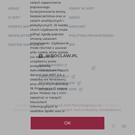
celach zapewnienia
poprawnego
HOME
FIRMY W WPT
funkcjonowania strony,
bezpieczeństwa oraz w
O WPT
NEWS
celach analitycznych i
statystycznych. W każdej
OFERTA WPT
KONTAKT
chwili Użytkownik może
cofnąć zgodę poprzez
NEWSLETTER
POLITYKA PRYWATNOŚCI
zmianę ustawień
przeglądarki. Użytkownik
SEKTOR INNOWACJI
BIP
może również z usuwać
pliki cookie, które zostały
WROCLAW.PL
już zapisane na
urządzeniu przez
WIADOMOŚCI Z
przeglądarkę.
WROCŁAWIA
Administratorem Twoich
danych jest WPT S.A. z
PRZEDSIĘBIORCY
siedzibą we Wrocławiu,
POGODA WROCŁAW
przy ulicy Muchoborskiej
18. Przysługuje Ci więcej
ROZKŁAD JAZDY MPK
praw. Możesz się z nimi
zapoznać w naszych
klauzulach
© Copyright 2026 |
Wrocławski Park Technologiczny S.A.
| All Rights
informacyjnych w
Reserved | Projekt i wykonanie
Insight. Komunikujemy. Kompleksowo.
siedzibie Spółki oraz w
OK