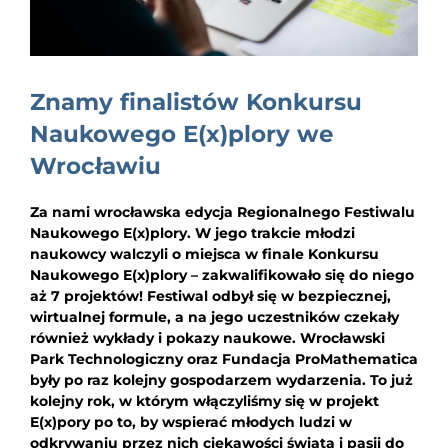
EDUKACJA
NEWS
Znamy finalistów Konkursu
BLOG
Naukowego E(x)plory we
KONTAKT
Wrocławiu
Za nami wrocławska edycja Regionalnego Festiwalu
Naukowego E(x)plory. W jego trakcie młodzi
naukowcy walczyli o miejsca w finale Konkursu
Naukowego E(x)plory – zakwalifikowało się do niego
aż 7 projektów! Festiwal odbył się w bezpiecznej,
wirtualnej formule, a na jego uczestników czekały
również wykłady i pokazy naukowe. Wrocławski
Park Technologiczny oraz Fundacja ProMathematica
były po raz kolejny gospodarzem wydarzenia. To już
kolejny rok, w którym włączyliśmy się w projekt
E(x)pory po to, by wspierać młodych ludzi w
odkrywaniu przez nich ciekawości świata i pasji do