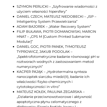
SZYMON PERLICKI – „Szyfrowanie wiadomości z
użyciem własności hipersfery”
DANIEL CZECH, MATEUSZ NIEDOBECKI – „ISP –
Inteligentny System Przewietrzania”
ADAM BAJOREK – „Water Recovery System”
FILIP BUŁAWA, PIOTR DOMANOWSKI, MARCIN
HNAT – „CPS M [Custom Printed Submarine
Modular]”
DANIEL GOC, PIOTR PANEK, TYMOTEUSZ
TYPROWICZ, JAKUB PODOLAK –
„Spektrofotometryczne badanie równowagi pH w
roztworach wodnych z zastosowaniem metod
numerycznych”
KACPER PAJĄK – „Hydrotermalna synteza
nanocząstek siarczku miedzi(II), badanie ich
właściwości fizyko-chemicznych i
cytotoksyczności in vitro”
MATEUSZ KOŁEK, PAULINA ZEGARSKA –
„Działanie przeciwnowotworowe i aktywność
apoptotyczna płynu celomatycznego z
dżdżownicy Eisenia foetida, kwasu L-