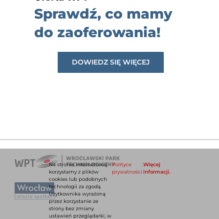
Sprawdź, co mamy
do zaoferowania!
DOWIEDZ SIĘ WIĘCEJ
Na stronie internetowej
Polityce
.
Więcej
korzystamy z plików
prywatności
informacji.
cookies lub podobnych
technologii za zgodą
Użytkownika wyrażoną
przez korzystanie ze
strony bez zmiany
ustawień przeglądarki, w