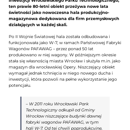
inwestycji Wrocławskiego Parku Technologicznego,
ten prawie 80-letni obiekt przeżywa nowe lata
świetności jako nowoczesna hala produkcyjno-
magazynowa dedykowana dla firm przemysłowych
działających w każdej skali.
Po II Wojnie Światowej hala została odbudowana i
funkcjonowała jako W-7, w ramach Państwowej Fabryki
Wagonów PAFAWAG – przez ponad 50 lat
produkowano w niej wagony. W późniejszym okresie
stała się własnością miasta Wrocław i służyła m.in. jako
magazyn dla wrocławskiej Opery. Niszczejący obiekt
wymagał jednak tchnięcia w niego nowego ducha i
inwestycji, która pozwoli na pełne wykorzystanie jego
potencjału.
–
W 2011 roku Wrocławski Park
Technologiczny odkupił od Gminy
Wrocław niszczejące budynki dawnej
fabryki wagonów PAFAWAG, w tym
hali W-7. Od tej chwili poprodukcyjne,