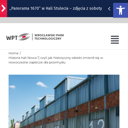
Otwórz
„Panorama 1670” w Hali Stulecia – zdjęcia z soboty
Przejdź
do
Raport inwestycyjny z Wrocławia [1-7.08]
zawartości
Pyszne sery, wspaniałe wędliny, wyborne słodkości.
Tog
W Rynku trwa Wrocławska Feta
Nav
Home
O WPT
Historia hali Nowa 7, czyli jak historyczny obiekt zmienił się w
Wrocławska Potańcówka w sobotę, 8 sierpnia
nowoczesne zaplecze dla przemysłu
OFERTA WPT
Remont torów na Stawowej i Peronowej. Od 8
sierpnia zmiany dla kierowców i pasażerów MPK
SZKOLENIA
SIB
WRO4DIGITAL
NUTRIBIOMED