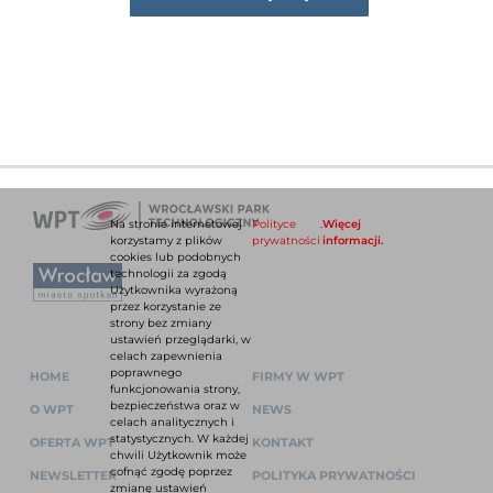
Na stronie internetowej
Polityce
.
Więcej
korzystamy z plików
prywatności
informacji.
cookies lub podobnych
technologii za zgodą
Użytkownika wyrażoną
przez korzystanie ze
strony bez zmiany
ustawień przeglądarki, w
celach zapewnienia
poprawnego
HOME
FIRMY W WPT
funkcjonowania strony,
bezpieczeństwa oraz w
O WPT
NEWS
celach analitycznych i
statystycznych. W każdej
OFERTA WPT
KONTAKT
chwili Użytkownik może
cofnąć zgodę poprzez
NEWSLETTER
POLITYKA PRYWATNOŚCI
zmianę ustawień