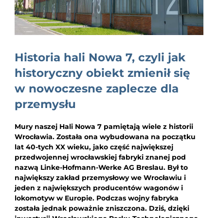
EDUKACJA
NEWS
BLOG
Historia hali Nowa 7, czyli jak
KONTAKT
historyczny obiekt zmienił się
w nowoczesne zaplecze dla
przemysłu
Mury naszej Hali Nowa 7 pamiętają wiele z historii
Wrocławia. Została ona wybudowana na początku
lat 40-tych XX wieku, jako część największej
przedwojennej wrocławskiej fabryki znanej pod
nazwą Linke-Hofmann-Werke AG Breslau. Był to
największy zakład przemysłowy we Wrocławiu i
jeden z największych producentów wagonów i
lokomotyw w Europie. Podczas wojny fabryka
została jednak poważnie zniszczona. Dziś, dzięki