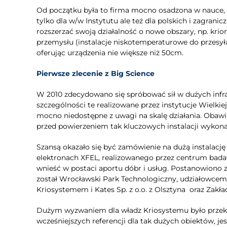
Od początku była to firma mocno osadzona w nauce, b
tylko dla w/w Instytutu ale też dla polskich i zagran
rozszerzać swoją działalność o nowe obszary, np. krio
przemysłu (instalacje niskotemperaturowe do przesyła
oferując urządzenia nie większe niż 50cm.
Pierwsze zlecenie z Big Science
W 2010 zdecydowano się spróbować sił w dużych infr
szczególności te realizowane przez instytucje Wielki
mocno niedostępne z uwagi na skalę działania. Obawia
przed powierzeniem tak kluczowych instalacji wykon
Szansą okazało się być zamówienie na dużą instalac
elektronach XFEL, realizowanego przez centrum bad
wnieść w postaci aportu dóbr i usług. Postanowion
został Wrocławski Park Technologiczny, udziałowcem
Kriosystemem i Kates Sp. z o.o. z Olsztyna oraz Zakła
Dużym wyzwaniem dla władz Kriosystemu było przekon
wcześniejszych referencji dla tak dużych obiektów, j