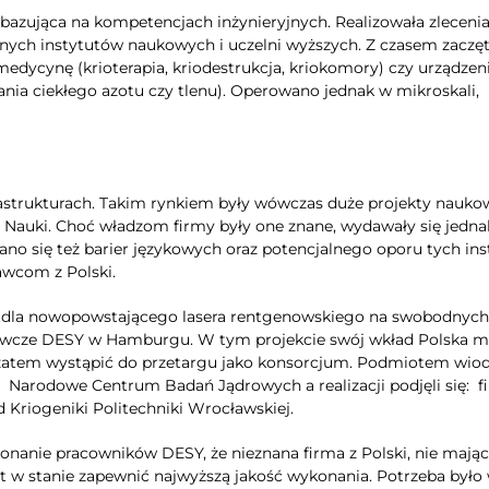
azująca na kompetencjach inżynieryjnych. Realizowała zlecenia
icznych instytutów naukowych i uczelni wyższych. Z czasem zaczę
medycynę (krioterapia, kriodestrukcja, kriokomory) czy urządzeni
nia ciekłego azotu czy tlenu). Operowano jednak w mikroskali,
astrukturach. Takim rynkiem były wówczas duże projekty nauko
ej Nauki. Choć władzom firmy były one znane, wydawały się jedna
no się też barier językowych oraz potencjalnego oporu tych inst
awcom z Polski.
ję dla nowopowstającego lasera rentgenowskiego na swobodnych
awcze DESY w Hamburgu. W tym projekcie swój wkład Polska m
o zatem wystąpić do przetargu jako konsorcjum. Podmiotem wi
 Narodowe Centrum Badań Jądrowych a realizacji podjęli się: 
d Kriogeniki Politechniki Wrocławskiej.
anie pracowników DESY, że nieznana firma z Polski, nie mając
est w stanie zapewnić najwyższą jakość wykonania. Potrzeba było 