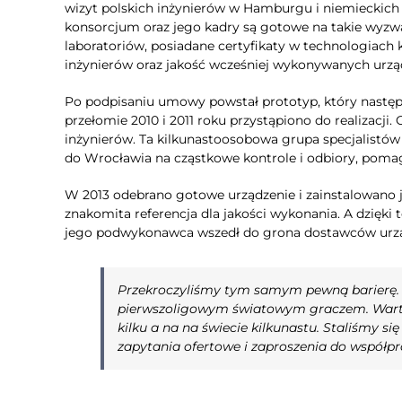
wizyt polskich inżynierów w Hamburgu i niemieckich 
konsorcjum oraz jego kadry są gotowe na takie wyz
laboratoriów, posiadane certyfikaty w technologiach 
inżynierów oraz jakość wcześniej wykonywanych urząd
Po podpisaniu umowy powstał prototyp, który następn
przełomie 2010 i 2011 roku przystąpiono do realizacj
inżynierów. Ta kilkunastoosobowa grupa specjalistów 
do Wrocławia na cząstkowe kontrole i odbiory, poma
W 2013 odebrano gotowe urządzenie i zainstalowano j
znakomita referencja dla jakości wykonania. A dzięki 
jego podwykonawca wszedł do grona dostawców urz
Przekroczyliśmy tym samym pewną barierę. Z
pierwszoligowym światowym graczem. Warto
kilku a na na świecie kilkunastu. Staliśmy s
zapytania ofertowe i zaproszenia do współpr