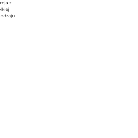
rcja z
lkiej
rodzaju