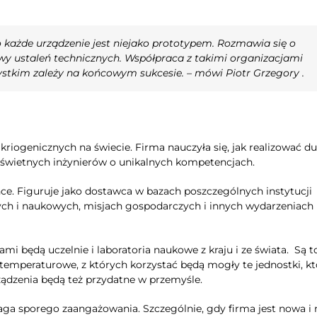
 każde urządzenie jest niejako prototypem. Rozmawia się o
ńcowy ustaleń technicznych. Współpraca z takimi organizacjami
zystkim zależy na końcowym sukcesie. – mówi Piotr Grzegory .
riogenicznych na świecie. Firma nauczyła się, jak realizować d
 świetnych inżynierów o unikalnych kompetencjach.
ce. Figuruje jako dostawca w bazach poszczególnych instytucji
wych i naukowych, misjach gospodarczych i innych wydarzeniach
mi będą uczelnie i laboratoria naukowe z kraju i ze świata. Są t
kotemperaturowe, z których korzystać będą mogły te jednostki, k
ądzenia będą też przydatne w przemyśle.
maga sporego zaangażowania. Szczególnie, gdy firma jest nowa i