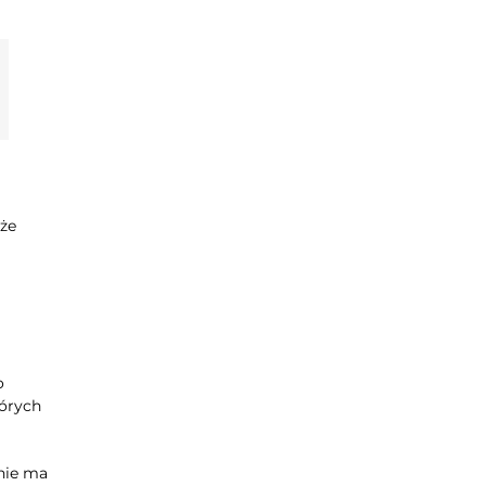
uże
o
tórych
 nie ma