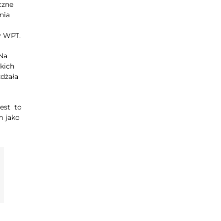
czne
nia
y WPT.
 Na
ckich
żdżała
Jest to
m jako