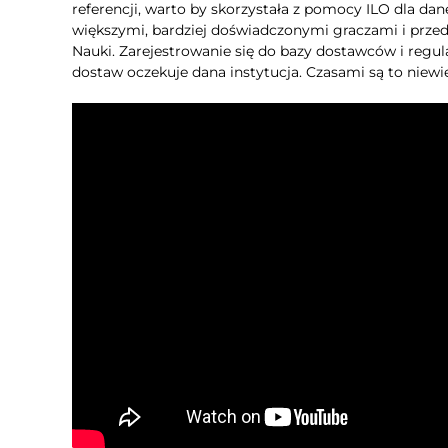
referencji, warto by skorzystała z pomocy ILO dla da
większymi, bardziej doświadczonymi graczami i przedst
Nauki. Zarejestrowanie się do bazy dostawców i regul
dostaw oczekuje dana instytucja. Czasami są to niewie