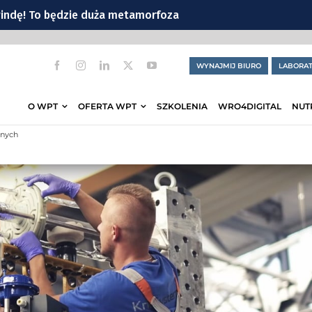
windę! To będzie duża metamorfoza
ek z Wrocławia
WYNAJMIJ BIURO
LABORAT
 śmieci we Wrocławiu?
owacji zabytkowego refektarza
O WPT
OFERTA WPT
SZKOLENIA
WRO4DIGITAL
NUT
cławickiej
znych