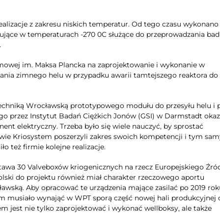
ealizacje z zakresu niskich temperatur. Od tego czasu wykonano 
racujące w temperaturach -270 0C służące do przeprowadzania ba
.
azmowej im. Maksa Plancka na zaprojektowanie i wykonanie w
nia zimnego helu w przypadku awarii tamtejszego reaktora do f
litechniką Wrocławską prototypowego modułu do przesyłu helu i 
ego przez Instytut Badań Ciężkich Jonów (GSI) w Darmstadt okaz
t elektryczny. Trzeba było się wiele nauczyć, by sprostać
owie Kriosystem poszerzyli zakres swoich kompetencji i tym sa
o też firmie kolejne realizacje.
tawa 30 Valveboxów kriogenicznych na rzecz Europejskiego Źró
ski do projektu również miał charakter rzeczowego aportu
awską. Aby opracować te urządzenia mające zasilać po 2019 rok
m musiało wynająć w WPT sporą część nowej hali produkcyjnej 
em jest nie tylko zaprojektować i wykonać wellboksy, ale także