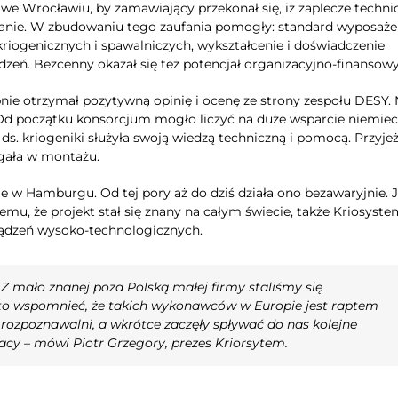
we Wrocławiu, by zamawiający przekonał się, iż zaplecze techni
wanie. W zbudowaniu tego zaufania pomogły: standard wyposaże
kriogenicznych i spawalniczych, wykształcenie i doświadczenie
zeń. Bezcenny okazał się też potencjał organizacyjno-finansow
ie otrzymał pozytywną opinię i ocenę ze strony zespołu DESY.
i. Od początku konsorcjum mogło liczyć na duże wsparcie niemie
ds. kriogeniki służyła swoją wiedzą techniczną i pomocą. Przyje
gała w montażu.
e w Hamburgu. Od tej pory aż do dziś działa ono bezawaryjnie. 
temu, że projekt stał się znany na całym świecie, także Kriosyste
ądzeń wysoko-technologicznych.
 mało znanej poza Polską małej firmy staliśmy się
 wspomnieć, że takich wykonawców w Europie jest raptem
ię rozpoznawalni, a wkrótce zaczęły spływać do nas kolejne
acy – mówi Piotr Grzegory, prezes Kriorsytem.