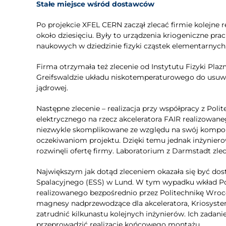
Stałe miejsce wśród dostawców
Po projekcie XFEL CERN zaczął zlecać firmie kolejne r
około dziesięciu. Były to urządzenia kriogeniczne p
naukowych w dziedzinie fizyki cząstek elementarnych
Firma otrzymała też zlecenie od Instytutu Fizyki Pl
Greifswaldzie układu niskotemperaturowego do usuwa
jądrowej.
Następne zlecenie – realizacja przy współpracy z Po
elektrycznego na rzecz akceleratora FAIR realizowan
niezwykle skomplikowane ze względu na swój komponen
oczekiwaniom projektu. Dzięki temu jednak inżynier
rozwinęli ofertę firmy. Laboratorium z Darmstadt zlecił
Największym jak dotąd zleceniem okazała się być dos
Spalacyjnego (ESS) w Lund. W tym wypadku wkład Pol
realizowanego bezpośrednio przez Politechnikę Wrocł
magnesy nadprzewodzące dla akceleratora, Kriosyste
zatrudnić kilkunastu kolejnych inżynierów. Ich zadani
przeprowadzić realizację końcowego montażu.