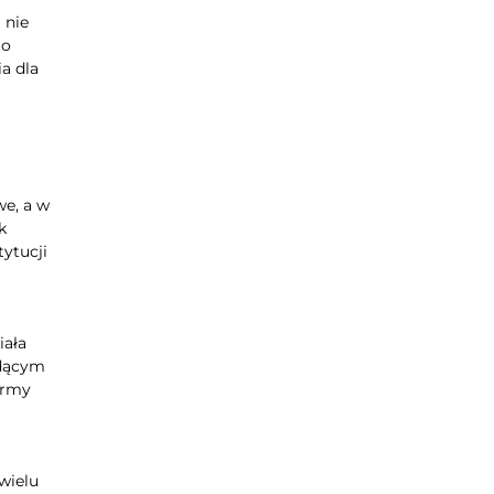
 nie
to
a dla
we, a w
k
ytucji
iała
odącym
firmy
wielu