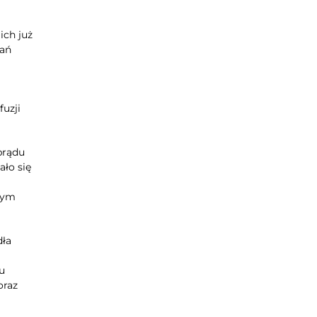
ich już
dań
uzji
prądu
ało się
mym
dła
u
oraz