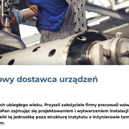
gowy dostawca urządzeń
tych ubiegłego wieku. Przyszli założyciele firmy pracowali wó
oPan zajmując się projektowaniem i wytwarzaniem instalacji
lić tę jednostkę poza strukturę Instytutu a inżynierowie ta
em.