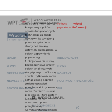
Na stronie internetowej
Polityce
.
Więcej
korzystamy z plików
prywatności
informacji.
cookies lub podobnych
technologii za zgodą
Użytkownika wyrażoną
przez korzystanie ze
strony bez zmiany
ustawień przeglądarki, w
celach zapewnienia
poprawnego
HOME
FIRMY W WPT
funkcjonowania strony,
bezpieczeństwa oraz w
O WPT
NEWS
celach analitycznych i
statystycznych. W każdej
OFERTA WPT
KONTAKT
chwili Użytkownik może
cofnąć zgodę poprzez
NEWSLETTER
POLITYKA PRYWATNOŚCI
zmianę ustawień
przeglądarki. Użytkownik
SEKTOR INNOWACJI
BIP
może również z usuwać
pliki cookie, które zostały
WROCLAW.PL
już zapisane na
urządzeniu przez
WIADOMOŚCI Z
przeglądarkę.
WROCŁAWIA
Administratorem Twoich