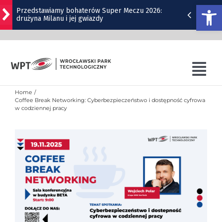
Otwórz
Przedstawiamy bohaterów Super Meczu 2026:
drużyna Milanu i jej gwiazdy
Przejdź
Gwiazdy wystąpią na Dworcu Głównym we
do
Wrocławiu | TERMINY
zawartości
Kamienica z Nadodrza po remoncie zyska windę! To
Tog
będzie duża metamorfoza
Nav
Home
Do Marrakeszu bez przesiadek. Nowy kierunek z
O WPT
Coffee Break Networking: Cyberbezpieczeństwo i dostępność cyfrowa
Wrocławia
w codziennej pracy
OFERTA WPT
Remont Gajowickiej. Prace od Hallera do
Racławickiej
SZKOLENIA
SIB
WRO4DIGITAL
NUTRIBIOMED