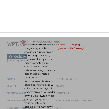
Na stronie internetowej
Polityce
.
Więcej
korzystamy z plików
prywatności
informacji.
cookies lub podobnych
technologii za zgodą
Użytkownika wyrażoną
przez korzystanie ze
strony bez zmiany
ustawień przeglądarki, w
celach zapewnienia
poprawnego
HOME
FIRMY W WPT
funkcjonowania strony,
bezpieczeństwa oraz w
O WPT
NEWS
celach analitycznych i
statystycznych. W każdej
OFERTA WPT
KONTAKT
chwili Użytkownik może
cofnąć zgodę poprzez
NEWSLETTER
POLITYKA PRYWATNOŚCI
zmianę ustawień
przeglądarki. Użytkownik
SEKTOR INNOWACJI
BIP