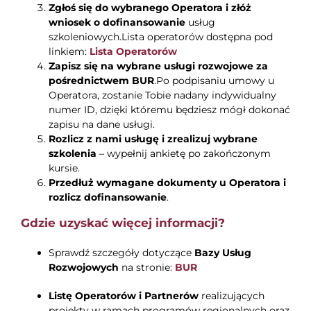
Zgłoś się do wybranego Operatora
i
złóż
wniosek o dofinansowanie
usług
szkoleniowych.Lista operatorów dostępna pod
linkiem:
Lista Operatorów
Zapisz się na wybrane usługi rozwojowe za
pośrednictwem BUR
.Po podpisaniu umowy u
Operatora, zostanie Tobie nadany indywidualny
numer ID, dzięki któremu będziesz mógł dokonać
zapisu na dane usługi.
Rozlicz z nami usługę
i z
realizuj wybrane
szkolenia
– wypełnij ankietę po zakończonym
kursie.
Przedłuż wymagane dokumenty u Operatora i
rozlicz dofinansowanie
.
Gdzie uzyskać więcej informacji?
Sprawdź szczegóły dotyczące
Bazy Usług
Rozwojowych
na stronie:
BUR
Listę Operatorów i Partnerów
realizujących
projekty w ramach programów regionalnych oraz