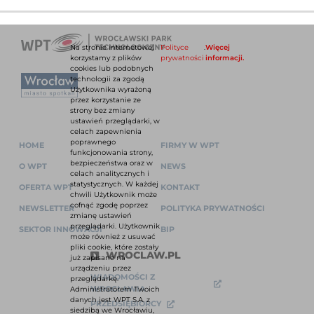
Na stronie internetowej
Polityce
.
Więcej
korzystamy z plików
prywatności
informacji.
cookies lub podobnych
technologii za zgodą
Użytkownika wyrażoną
przez korzystanie ze
strony bez zmiany
ustawień przeglądarki, w
celach zapewnienia
poprawnego
HOME
FIRMY W WPT
funkcjonowania strony,
bezpieczeństwa oraz w
O WPT
NEWS
celach analitycznych i
statystycznych. W każdej
OFERTA WPT
KONTAKT
chwili Użytkownik może
cofnąć zgodę poprzez
NEWSLETTER
POLITYKA PRYWATNOŚCI
zmianę ustawień
przeglądarki. Użytkownik
SEKTOR INNOWACJI
BIP
może również z usuwać
pliki cookie, które zostały
WROCLAW.PL
już zapisane na
urządzeniu przez
WIADOMOŚCI Z
przeglądarkę.
WROCŁAWIA
Administratorem Twoich
danych jest WPT S.A. z
PRZEDSIĘBIORCY
siedzibą we Wrocławiu,