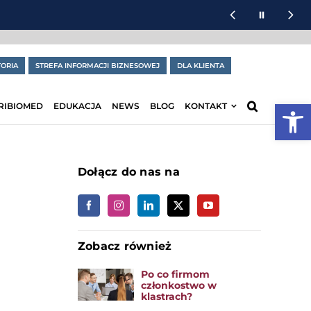
ORIA
STREFA INFORMACJI BIZNESOWEJ
DLA KLIENTA
Otwórz
RIBIOMED
EDUKACJA
NEWS
BLOG
KONTAKT
Dołącz do nas na
Zobacz również
Po co firmom
członkostwo w
klastrach?