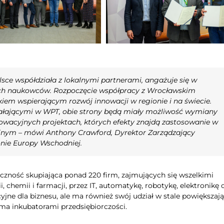
lsce współdziała z lokalnymi partnerami, angażuje się w
dych naukowców. Rozpoczęcie współpracy z Wrocławskim
iem wspierającym rozwój innowacji w regionie i na świecie.
iałającymi w WPT, obie strony będą miały możliwość wymiany
nnowacyjnych projektach, których efekty znajdą zastosowanie w
yjnym
– mówi Anthony Crawford, Dyrektor Zarządzający
nie Europy Wschodniej.
eczność skupiająca ponad 220 firm, zajmujących się wszelkimi
, chemii i farmacji, przez IT, automatykę, robotykę, elektronikę 
yjne dla biznesu, ale ma również swój udział w stale powiększa
ma inkubatorami przedsiębiorczości.