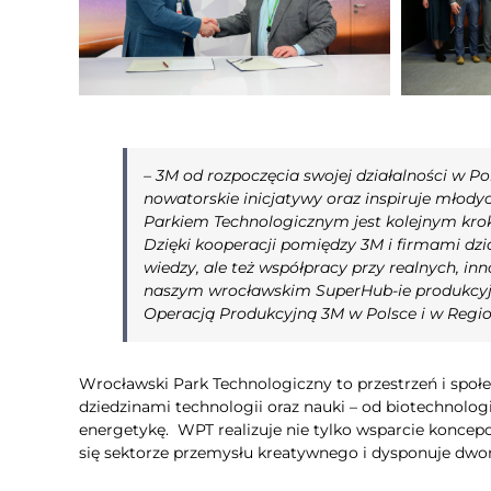
– 3M od rozpoczęcia swojej działalności w Po
nowatorskie inicjatywy oraz inspiruje mło
Parkiem Technologicznym jest kolejnym krok
Dzięki kooperacji pomiędzy 3M i firmami dz
wiedzy, ale też współpracy przy realnych, i
naszym wrocławskim SuperHub-ie produkc
Operacją Produkcyjną 3M w Polsce i w Regio
Wrocławski Park Technologiczny to przestrzeń i społ
dziedzinami technologii oraz nauki – od biotechnologii
energetykę. WPT realizuje nie tylko wsparcie koncepc
się sektorze przemysłu kreatywnego i dysponuje dwo