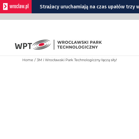
Strażacy uruchamiają na czas upałów trzy w
Przejdź
Burza, ulewa, wiatr, grad, a do tego upał. 
do
zawartości
Wypadek na Kleczkowie: tramwaje i autobusy
Zmiany na skrzyżowaniu Gazowej, Karwiński
Remont Gajowickiej. Prace od Hallera do Ra
Home
3M i Wrocławski Park Technologiczny łączą siły!