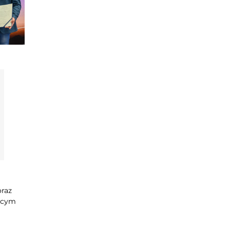
oraz
jącym