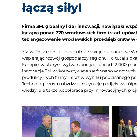
łączą siły!
Firma 3M, globalny lider innowacji, nawiązała ws
łączącą ponad 220 wrocławskich firm i start-upów
też angażowanie wrocławskich przedsiębiorstw w 
3M w Polsce od lat koncentruje swoje działania we W
wspierając rozwój gospodarczy regionu. To tutaj zlo
Europie, w którym wytwarzane jest ponad 12 000 pro
innowacje 3M wykorzystywane zarównano w nowych p
produkcyjnych firmy. Teraz w wyniku podpisanego 
Technologicznym obydwie instytucje podjęły współpra
wiedzy, ale także współpraca przy innowacyjnych pro