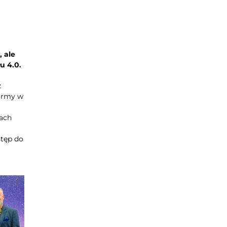
 ale
u 4.0.
z
firmy w
ach
stęp do