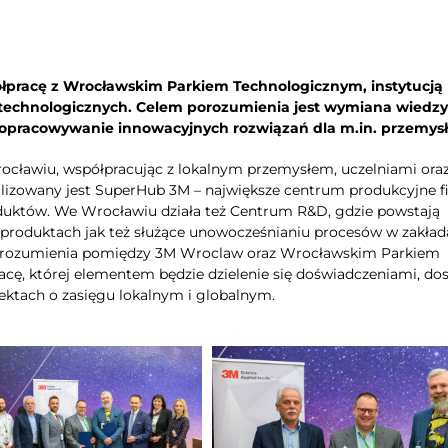
półpracę z Wrocławskim Parkiem Technologicznym, instytucją
 technologicznych. Celem porozumienia jest wymiana wiedzy,
opracowywanie innowacyjnych rozwiązań dla m.in. przemysł
rocławiu, współpracując z lokalnym przemysłem, uczelniami ora
kalizowany jest SuperHub 3M – największe centrum produkcyjne 
duktów. We Wrocławiu działa też Centrum R&D, gdzie powstają
roduktach jak też służące unowocześnianiu procesów w zakład
porozumienia pomiędzy 3M Wroclaw oraz Wrocławskim Parkiem
cę, której elementem będzie dzielenie się doświadczeniami, do
jektach o zasięgu lokalnym i globalnym.