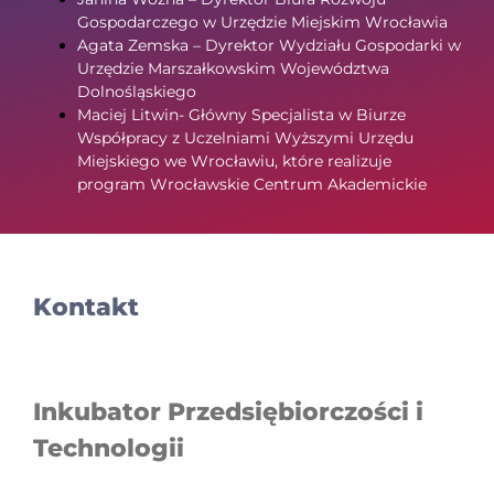
Gospodarczego w Urzędzie Miejskim Wrocławia
Agata Zemska – Dyrektor Wydziału Gospodarki w
Urzędzie Marszałkowskim Województwa
Dolnośląskiego
Maciej Litwin- Główny Specjalista w Biurze
Współpracy z Uczelniami Wyższymi Urzędu
Miejskiego we Wrocławiu, które realizuje
program Wrocławskie Centrum Akademickie
Kontakt
Inkubator Przedsiębiorczości i
Technologii