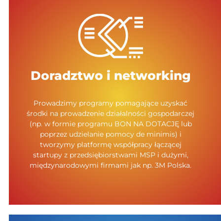
Doradztwo i networking
Prowadzimy programy pomagające uzyskać
środki na prowadzenie działalności gospodarczej
(np. w formie programu BON NA DOTACJĘ lub
poprzez udzielanie pomocy de minimis) i
tworzymy platformę współpracy łączącej
startupy z przedsiębiorstwami MSP i dużymi,
międzynarodowymi firmami jak np. 3M Polska.