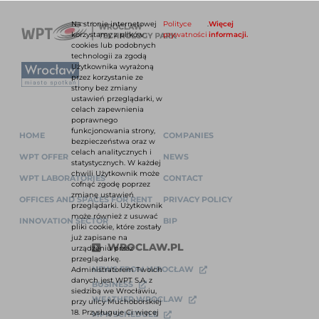
Na stronie internetowej
Polityce
.
Więcej
korzystamy z plików
prywatności
informacji.
cookies lub podobnych
technologii za zgodą
Użytkownika wyrażoną
przez korzystanie ze
strony bez zmiany
ustawień przeglądarki, w
celach zapewnienia
poprawnego
funkcjonowania strony,
HOME
COMPANIES
bezpieczeństwa oraz w
celach analitycznych i
WPT OFFER
NEWS
statystycznych. W każdej
chwili Użytkownik może
WPT LABORATORIES
CONTACT
cofnąć zgodę poprzez
zmianę ustawień
OFFICES AND SPACES FOR RENT
PRIVACY POLICY
przeglądarki. Użytkownik
może również z usuwać
INNOVATION SECTOR
BIP
pliki cookie, które zostały
już zapisane na
WROCLAW.PL
urządzeniu przez
przeglądarkę.
NEWS FROM WROCŁAW
Administratorem Twoich
danych jest WPT S.A. z
BUSINESS
siedzibą we Wrocławiu,
WEATHER WROCLAW
przy ulicy Muchoborskiej
18. Przysługuje Ci więcej
MPK SCHEDULE