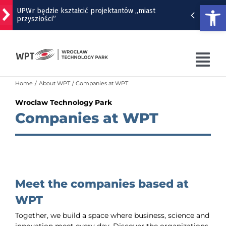
Open
UPWr będzie kształcić projektantów „miast
przyszłości”
Skip
to
Zdjęcia kibiców z meczu Śląsk Wrocław - Cracovia
content
Tog
Zaśpiewali dla bohaterów Powstania
Warszawskiego
Nav
Home
About WPT
Companies at WPT
WPT
Wroclaw Technology Park
10 sierpnia zaczyna się remont ulicy Klecińskiej
Companies at WPT
WPT OFFER
Ten budynek z wyjątkową przedwojenną mozaiką
zostanie wyremontowany
WRO4DIGITAL
NUTRIBIOMED
Meet the companies based at
CONTACT
WPT
Together, we build a space where business, science and