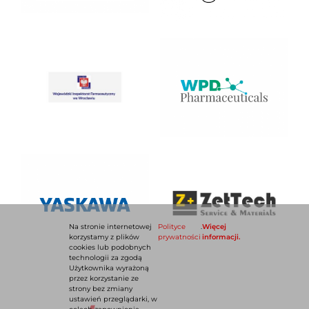
Na stronie internetowej
Polityce
.
Więcej
korzystamy z plików
prywatności
informacji.
cookies lub podobnych
technologii za zgodą
Użytkownika wyrażoną
przez korzystanie ze
strony bez zmiany
ustawień przeglądarki, w