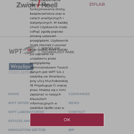
celach zapewnienia
ZIFLAB
poprawnego
funkcjonowania strony,
bezpieczeństwa oraz w
celach analitycznych i
statystycznych. W każdej
chwili Użytkownik może
cofnąć zgodę poprzez
zmianę ustawień
przeglądarki. Użytkownik
może również z usuwać
pliki cookie, które zostały
już zapisane na
urządzeniu przez
przeglądarkę.
Administratorem Twoich
danych jest WPT S.A. z
siedzibą we Wrocławiu,
przy ulicy Muchoborskiej
18. Przysługuje Ci więcej
praw. Możesz się z nimi
HOME
COMPANIES
zapoznać w naszych
klauzulach
WPT OFFER
NEWS
informacyjnych w
siedzibie Spółki oraz w
WPT LABORATORIES
CONTACT
OK
OFFICES AND SPACES FOR RENT
PRIVACY POLICY
INNOVATION SECTOR
BIP