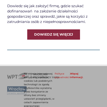
Dowiedz się jak założyć firmę, gdzie szukać
dofinansowań na założenie działalności
gospodarczej oraz sprawdź, jakie są korzyści z
zatrudniania osób z niepełnosprawnościami.
DOWIEDZ SIĘ WIĘCEJ
Na stronie internetowej
Polityce
.
Więcej
korzystamy z plików
prywatności
informacji.
cookies lub podobnych
technologii za zgodą
Użytkownika wyrażoną
przez korzystanie ze
strony bez zmiany
ustawień przeglądarki, w
celach zapewnienia
poprawnego