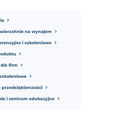
ia
owierzchnie na wynajem
erencyjne i szkoleniowe
roduktu
dla firm
szkoleniowe
 przedsiębiorczości
ole i centrum edukacyjne