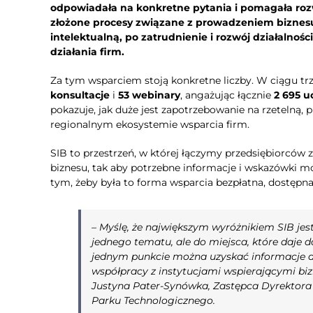
odpowiadała na konkretne pytania i pomagała ro
złożone procesy związane z prowadzeniem biznesu.
intelektualną, po zatrudnienie i rozwój działalności 
działania firm.
Za tym wsparciem stoją konkretne liczby. W ciągu tr
konsultacje
i
53 webinary
, angażując łącznie
2 695 u
pokazuje, jak duże jest zapotrzebowanie na rzetelną, 
regionalnym ekosystemie wsparcia firm.
SIB to przestrzeń, w której łączymy przedsiębiorców 
biznesu, tak aby potrzebne informacje i wskazówki 
tym, żeby była to forma wsparcia bezpłatna, dostępna 
–
Myślę, że największym wyróżnikiem SIB jest 
jednego tematu, ale do miejsca, które daje 
jednym punkcie można uzyskać informacje do
współpracy z instytucjami wspierającymi biz
Justyna Pater-Synówka, Zastępca Dyrektora 
Parku Technologicznego.