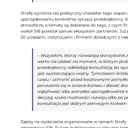
Strefę wyróżnia też praktyczny charakter tego wsparci
uporządkowaniu konkretnej sytuacji przedsiębiorcy. Ko
atmosferze, a tematy są dobierane do tego, z czym fir
wokół SIB powstał szeroki ekosystem partnerów. Już
20 urzędami, instytucjami i firmami doradczymi z całe
–
Wszystkim, którzy rozważają skorzystanie 
warto nie czekać na moment, w którym proble
przedsiębiorcy odkładają konsultację, bo wyda
jest wystarczająco ważny. Tymczasem krótk
czasu i uchronić przed kosztownymi pomyłka
poruszanie się w świecie biznesu i dawać dos
wątpliwość albo potrzeba uporządkowania tem
decyzją, szuka możliwości rozwoju albo po p
konsultacja jest dobrym pierwszym krokiem
Zapisy na wydarzenia organizowane w ramach Strefy I
internetową SIB. To tam publikowane są aktualne tem