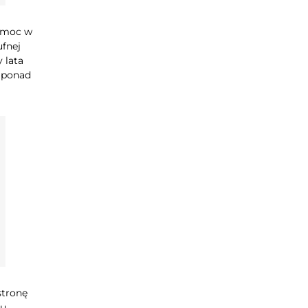
pomoc w
ufnej
 lata
z ponad
stronę
mu