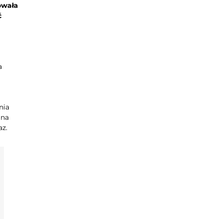
owała
ć
a
nia
 na
az.