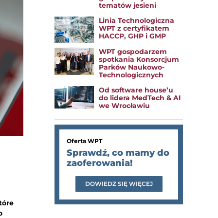
tematów jesieni
Linia Technologiczna
WPT z certyfikatem
HACCP, GHP i GMP
WPT gospodarzem
spotkania Konsorcjum
Parków Naukowo-
Technologicznych
Od software house’u
do lidera MedTech & AI
we Wrocławiu
Oferta WPT
Sprawdź, co mamy do
zaoferowania!
DOWIEDZ SIĘ WIĘCEJ
tóre
o