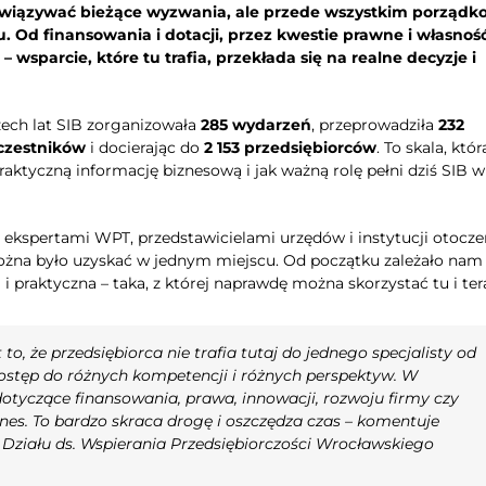
związywać bieżące wyzwania, ale przede wszystkim porządk
 Od finansowania i dotacji, przez kwestie prawne i własnoś
– wsparcie, które tu trafia, przekłada się na realne decyzje i
zech lat SIB zorganizowała
285 wydarzeń
, przeprowadziła
232
czestników
i docierając do
2 153 przedsiębiorców
. To skala, któr
praktyczną informację biznesową i jak ważną rolę pełni dziś SIB w
z ekspertami WPT, przedstawicielami urzędów i instytucji otocze
można było uzyskać w jednym miejscu. Od początku zależało nam
i praktyczna – taka, z której naprawdę można skorzystać tu i ter
to, że przedsiębiorca nie trafia tutaj do jednego specjalisty od
dostęp do różnych kompetencji i różnych perspektyw. W
tyczące finansowania, prawa, innowacji, rozwoju firmy czy
nes. To bardzo skraca drogę i oszczędza czas
– komentuje
Działu ds. Wspierania Przedsiębiorczości Wrocławskiego