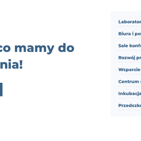
Laborator
Biura i p
 co mamy do
Sale konf
Rozwój p
nia!
Wsparcie 
Centrum 
Inkubacja
Przedszk