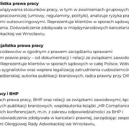
listka prawa pracy
związywania stosunków pracy, w tym w zwolnieniach grupowych 
pracowniczej (umowy, regulaminy, polityki), analizuje ryzyka p
ami outsourcingowymi. Reprezentuje klientów w sporach sądow
gania. Doświadczenie zdobywała w międzynarodowych kancelaria
okackiej we Wrocławiu.
jalistka prawa pracy
 pracodawców w zgodnym z prawem zarządzaniu sprawami
 prawie pracy – od dokumentacji i relacji ze związkami zawo
Reprezentuje klientów w sporach sądowych w całej Polsce. Wdr
 sygnalistów oraz wspiera legalizację zatrudnienia cudzoziemcó
edżerskiej; autorka publikacji branżowych, radca prawny przy O
acy i BHP
ch prawa pracy, BHP oraz relacji ze związkami zawodowymi, łąc
ych publikacji branżowych, współautorka książki „HR Compliance
ich konferencjach, m.in. z zakresu odpowiedzialności za BHP i
oświadczenie zdobywała w kancelarii prawnej, zarządzając zesp
ini Okręgowej Rady Adwokackiej we Wrocławiu.