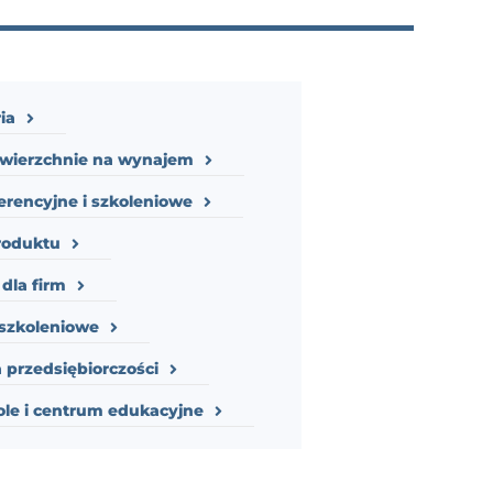
ia
owierzchnie na wynajem
erencyjne i szkoleniowe
roduktu
dla firm
szkoleniowe
 przedsiębiorczości
ole i centrum edukacyjne