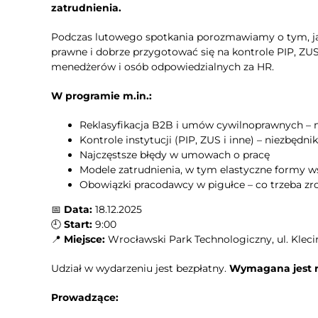
zatrudnienia.
Podczas lutowego spotkania porozmawiamy o tym, jak
prawne i dobrze przygotować się na kontrole PIP, ZUS 
menedżerów i osób odpowiedzialnych za HR.
W programie m.in.:
Reklasyfikacja B2B i umów cywilnoprawnych – 
Kontrole instytucji (PIP, ZUS i inne) – niezbędn
Najczęstsze błędy w umowach o pracę
Modele zatrudnienia, w tym elastyczne formy w
Obowiązki pracodawcy w pigułce – co trzeba zro
📅
Data:
18.12.2025
🕘
Start:
9:00
📍
Miejsce:
Wrocławski Park Technologiczny, ul. Kleciń
Udział w wydarzeniu jest bezpłatny.
Wymagana jest re
Prowadzące: