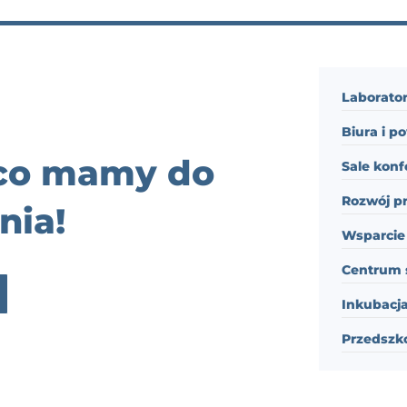
Laborator
Biura i p
 co mamy do
Sale konf
Rozwój p
nia!
Wsparcie 
Centrum 
Inkubacja
Przedszk