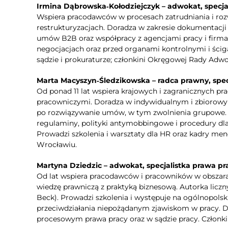
Irmina Dąbrowska‑Kołodziejczyk – adwokat, specja
Wspiera pracodawców w procesach zatrudniania i ro
restrukturyzacjach. Doradza w zakresie dokumentacji 
umów B2B oraz współpracy z agencjami pracy i firm
negocjacjach oraz przed organami kontrolnymi i ści
sądzie i prokuraturze; członkini Okręgowej Rady Adw
Marta Macyszyn‑Śledzikowska – radca prawny, spec
Od ponad 11 lat wspiera krajowych i zagranicznych
pracowniczymi. Doradza w indywidualnym i zbiorowym
po rozwiązywanie umów, w tym zwolnienia grupowe. 
regulaminy, polityki antymobbingowe i procedury dla
Prowadzi szkolenia i warsztaty dla HR oraz kadry men
Wrocławiu.
Martyna Dziedzic – adwokat, specjalistka prawa pr
Od lat wspiera pracodawców i pracowników w obszara
wiedzę prawniczą z praktyką biznesową. Autorka liczn
Beck). Prowadzi szkolenia i występuje na ogólnopolsk
przeciwdziałania niepożądanym zjawiskom w pracy. D
procesowym prawa pracy oraz w sądzie pracy. Członk