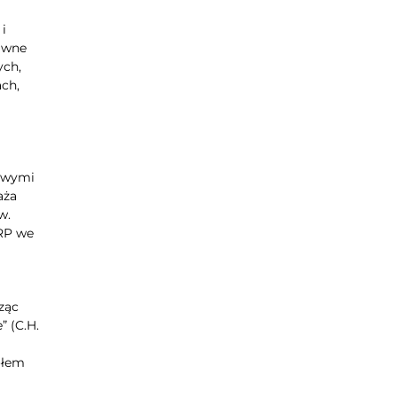
i
rawne
ych,
ch,
dowymi
aża
w.
IRP we
ząc
” (C.H.
ołem