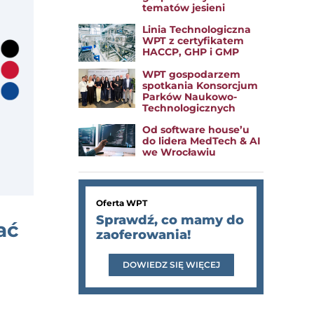
tematów jesieni
Linia Technologiczna
WPT z certyfikatem
HACCP, GHP i GMP
WPT gospodarzem
spotkania Konsorcjum
Parków Naukowo-
Technologicznych
Od software house’u
do lidera MedTech & AI
we Wrocławiu
Oferta WPT
Sprawdź, co mamy do
ać
zaoferowania!
DOWIEDZ SIĘ WIĘCEJ