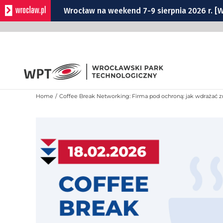
Wrocław na weekend 7-9 sierpnia 2026 r. 
Przejdź
Wrocławska Potańcówka w sobotę, 8 sierp
do
zawartości
Bitwa o Twierdzę w sobotę w Kłodzku. Co 
Bezpłatny koncert Ferajny Hoovera w niedz
Remont torów na Stawowej i Peronowej. Od
Home
Coffee Break Networking: Firma pod ochroną: jak wdrażać zmi