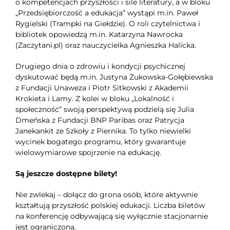
o kompetencjach przyszłości i sile literatury, a w bloku
„Przedsiębiorczość a edukacja” wystąpi m.in. Paweł
Rygielski (Trampki na Giełdzie). O roli czytelnictwa i
bibliotek opowiedzą m.in. Katarzyna Nawrocka
(Zaczytani.pl) oraz nauczycielka Agnieszka Halicka.
Drugiego dnia o zdrowiu i kondycji psychicznej
dyskutować będą m.in. Justyna Żukowska-Gołębiewska
z Fundacji Unaweza i Piotr Sitkowski z Akademii
Krokieta i Lamy. Z kolei w bloku „Lokalność i
społeczność” swoją perspektywą podzielą się Julia
Dmeńska z Fundacji BNP Paribas oraz Patrycja
Janekankit ze Szkoły z Piernika. To tylko niewielki
wycinek bogatego programu, który gwarantuje
wielowymiarowe spojrzenie na edukację.
Są jeszcze dostępne bilety!
Nie zwlekaj – dołącz do grona osób, które aktywnie
kształtują przyszłość polskiej edukacji. Liczba biletów
na konferencję odbywającą się wyłącznie stacjonarnie
jest ograniczona.