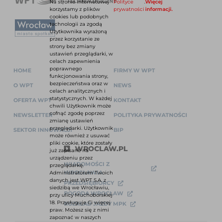
Na stronie internetowej
Polityce
.
Więcej
korzystamy z plików
prywatności
informacji.
cookies lub podobnych
technologii za zgodą
Użytkownika wyrażoną
przez korzystanie ze
strony bez zmiany
ustawień przeglądarki, w
celach zapewnienia
poprawnego
HOME
FIRMY W WPT
funkcjonowania strony,
bezpieczeństwa oraz w
O WPT
NEWS
celach analitycznych i
statystycznych. W każdej
OFERTA WPT
KONTAKT
chwili Użytkownik może
cofnąć zgodę poprzez
NEWSLETTER
POLITYKA PRYWATNOŚCI
zmianę ustawień
przeglądarki. Użytkownik
SEKTOR INNOWACJI
BIP
może również z usuwać
pliki cookie, które zostały
WROCLAW.PL
już zapisane na
urządzeniu przez
WIADOMOŚCI Z
przeglądarkę.
WROCŁAWIA
Administratorem Twoich
danych jest WPT S.A. z
PRZEDSIĘBIORCY
siedzibą we Wrocławiu,
POGODA WROCŁAW
przy ulicy Muchoborskiej
18. Przysługuje Ci więcej
ROZKŁAD JAZDY MPK
praw. Możesz się z nimi
zapoznać w naszych