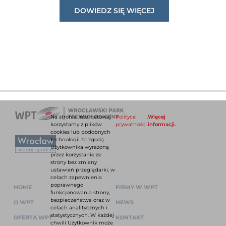
DOWIEDZ SIĘ WIĘCEJ
Na stronie internetowej
Polityce
.
Więcej
korzystamy z plików
prywatności
informacji.
cookies lub podobnych
technologii za zgodą
Użytkownika wyrażoną
przez korzystanie ze
strony bez zmiany
ustawień przeglądarki, w
celach zapewnienia
poprawnego
HOME
FIRMY W WPT
funkcjonowania strony,
bezpieczeństwa oraz w
O WPT
NEWS
celach analitycznych i
statystycznych. W każdej
OFERTA WPT
KONTAKT
chwili Użytkownik może