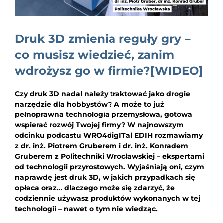
EDUKACJA
NEWS
Druk 3D zmienia reguły gry –
BLOG
co musisz wiedzieć, zanim
wdrożysz go w firmie?[WIDEO]
KONTAKT
Czy druk 3D nadal należy traktować jako drogie
narzędzie dla hobbystów? A może to już
pełnoprawna technologia przemysłowa, gotowa
wspierać rozwój Twojej firmy? W najnowszym
odcinku podcastu WRO4digITal EDIH rozmawiamy
z dr. inż. Piotrem Gruberem i dr. inż. Konradem
Gruberem z Politechniki Wrocławskiej – ekspertami
od technologii przyrostowych. Wyjaśniają oni, czym
naprawdę jest druk 3D, w jakich przypadkach się
opłaca oraz… dlaczego może się zdarzyć, że
codziennie używasz produktów wykonanych w tej
technologii – nawet o tym nie wiedząc.