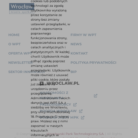
cookies lub podobnych
technologii za zgodą
Użytkownika wyrażoną
przez korzystanie ze
strony bez zmiany
ustawień przeglądarki, w
celach zapewnienia
poprawnego
HOME
FIRMY W WPT
funkcjonowania strony,
bezpieczeństwa oraz w
O WPT
NEWS
celach analitycznych i
statystycznych. W każdej
OFERTA WPT
KONTAKT
chwili Użytkownik może
cofnąć zgodę poprzez
NEWSLETTER
POLITYKA PRYWATNOŚCI
zmianę ustawień
przeglądarki. Użytkownik
SEKTOR INNOWACJI
BIP
może również z usuwać
pliki cookie, które zostały
WROCLAW.PL
już zapisane na
urządzeniu przez
WIADOMOŚCI Z
przeglądarkę.
WROCŁAWIA
Administratorem Twoich
danych jest WPT S.A. z
PRZEDSIĘBIORCY
siedzibą we Wrocławiu,
POGODA WROCŁAW
przy ulicy Muchoborskiej
18. Przysługuje Ci więcej
ROZKŁAD JAZDY MPK
praw. Możesz się z nimi
zapoznać w naszych
klauzulach
© Copyright 2026 |
Wrocławski Park Technologiczny S.A.
| All Rights
informacyjnych w