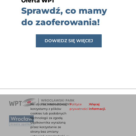
Oferta WPT
Sprawdź, co mamy
do zaoferowania!
DOWIEDZ SIĘ WIĘCEJ
Na stronie internetowej
Polityce
.
Więcej
korzystamy z plików
prywatności
informacji.
cookies lub podobnych
technologii za zgodą
Użytkownika wyrażoną
przez korzystanie ze
strony bez zmiany