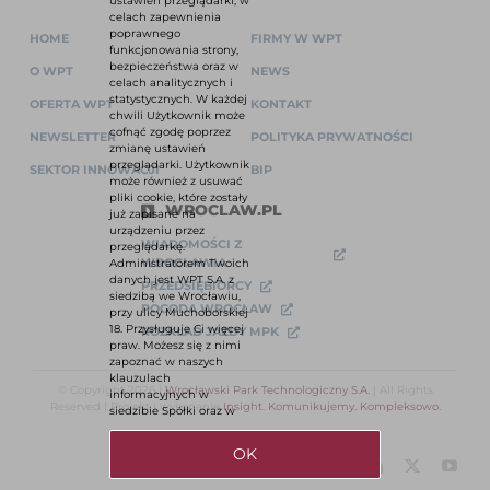
ustawień przeglądarki, w
celach zapewnienia
poprawnego
HOME
FIRMY W WPT
funkcjonowania strony,
bezpieczeństwa oraz w
O WPT
NEWS
celach analitycznych i
statystycznych. W każdej
OFERTA WPT
KONTAKT
chwili Użytkownik może
cofnąć zgodę poprzez
NEWSLETTER
POLITYKA PRYWATNOŚCI
zmianę ustawień
przeglądarki. Użytkownik
SEKTOR INNOWACJI
BIP
może również z usuwać
pliki cookie, które zostały
WROCLAW.PL
już zapisane na
urządzeniu przez
WIADOMOŚCI Z
przeglądarkę.
WROCŁAWIA
Administratorem Twoich
danych jest WPT S.A. z
PRZEDSIĘBIORCY
siedzibą we Wrocławiu,
POGODA WROCŁAW
przy ulicy Muchoborskiej
18. Przysługuje Ci więcej
ROZKŁAD JAZDY MPK
praw. Możesz się z nimi
zapoznać w naszych
klauzulach
© Copyright 2026 |
Wrocławski Park Technologiczny S.A.
| All Rights
informacyjnych w
Reserved | Projekt i wykonanie
Insight. Komunikujemy. Kompleksowo.
siedzibie Spółki oraz w
OK