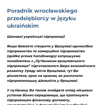
EDUKACJA
Poradnik wrocławskiego
NEWS
przedsiębiorcy w języku
BLOG
ukraińskim
KONTAKT
Шановні українські підприємці!
Якщо бажаєте створити у Вроцлаві одноосібне
підприємство та комерційне підприємство
(
sp
ół
ka prawa handlowego
) запрошуємо
ознайомтесь з „Путівником вроцлавського
підприємця” підготовленого Бюро економічного
розвитку Уряду міста Вроцлава, тут Ви
дізнаєтеся, крок за кроком, як розпочати
підприємницьку діяльність у Вроцлаві.
У путівнику Ви також знайдете огляд місцевих
установ бізнес-середовища, що пропонують
підприємцям фінансову допомогу,
консультаційні, інформаційні та інкубаційні