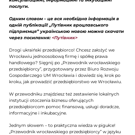
послуги.
Одним словом – це вся необхідна інформація в
одній публікації! „Путівник вроцлавського
підприємця” українською мовою можна скачати
через посилання:
<
Путівник
>
Drogi ukraiński przedsiębiorco! Chcesz założyć we
Wrocławiu jednoosobową firmę i spółkę prawa
handlowego? Sięgnij po „Przewodnik wrocławskiego
przedsiębiorcy”, przygotowany przez Biuro Rozwoju
Gospodarczego UM Wrocławia i dowiedz się, krok po
kroku, jak prowadzić przedsiębiorstwo we Wrocławiu.
W przewodniku znajdziesz też zestawienie lokalnych
instytucji otoczenia biznesu oferujących
przedsiębiorcom pomoc finansową, usługi doradcze,
informacyjne i inkubacyjne.
Jednym słowem – to praktyczna wiedza w pigułce!
„Przewodnik wrocławskiego przedsiębiorcy” w języku