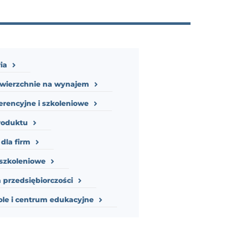
ia
owierzchnie na wynajem
erencyjne i szkoleniowe
roduktu
dla firm
szkoleniowe
 przedsiębiorczości
ole i centrum edukacyjne