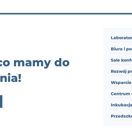
Laborator
Biura i p
 co mamy do
Sale konf
Rozwój p
nia!
Wsparcie 
Centrum 
Inkubacja
Przedszk