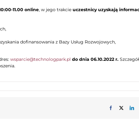
10:00-11.00
online
, w jego trakcie
u
czestnicy uzyskają informac
ch,
uzyskania dofinansowania z Bazy Usług Rozwojowych,
dres:
wsparcie@technologpark.pl
do dnia 06.10.2022 r.
Szczegó
szenia.