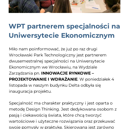
EDUKACJA
NEWS
WPT partnerem specjalności na
BLOG
Uniwersytecie Ekonomicznym
KONTAKT
Miło nam poinformować, że już po raz drugi
Wrocławski Park Technologiczny jest partnerem
dwusemestralnej specjalności na Uniwersytecie
Ekonomicznym we Wrocławiu, na Wydziale
Zarządzania pn.
INNOWACJE RYNKOWE –
PROJEKTOWANIE I WDRAŻANIE
. W poniedziałek 4
listopada w naszym budynku Delta odbyła się
inauguracja projektu.
Specjalność ma charakter praktyczny i jest oparta o
metodę Design Thinking. Jest dedykowana osobom z
pasją i ciekawością świata, które chcą tworzyć
wartościowe i użyteczne rozwiązania oraz przekuwać
swoje pomysły w praktykę. Skierowana jest zarówno