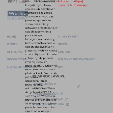
Na stronie internetowej
Polityce
.
Więcej
korzystamy z plików
prywatności
informacji.
cookies lub podobnych
technologii za zgodą
Użytkownika wyrażoną
przez korzystanie ze
strony bez zmiany
ustawień przeglądarki, w
celach zapewnienia
poprawnego
HOME
FIRMY W WPT
funkcjonowania strony,
bezpieczeństwa oraz w
O WPT
NEWS
celach analitycznych i
statystycznych. W każdej
OFERTA WPT
KONTAKT
chwili Użytkownik może
cofnąć zgodę poprzez
NEWSLETTER
POLITYKA PRYWATNOŚCI
zmianę ustawień
przeglądarki. Użytkownik
SEKTOR INNOWACJI
BIP
może również z usuwać
pliki cookie, które zostały
WROCLAW.PL
już zapisane na
urządzeniu przez
WIADOMOŚCI Z
przeglądarkę.
WROCŁAWIA
Administratorem Twoich
danych jest WPT S.A. z
PRZEDSIĘBIORCY
siedzibą we Wrocławiu,
POGODA WROCŁAW
przy ulicy Muchoborskiej
18. Przysługuje Ci więcej
ROZKŁAD JAZDY MPK
praw. Możesz się z nimi
zapoznać w naszych