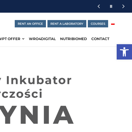
RENT AN OFFICE
RENT A LABORATORY
COURSES
WPT OFFER
WRO4DIGITAL
NUTRIBIOMED
CONTACT
Open