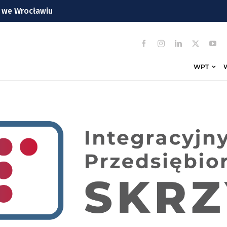
n we Wrocławiu
dzinie?
z soboty
WPT
łodkości. W Rynku trwa Wrocławska Feta