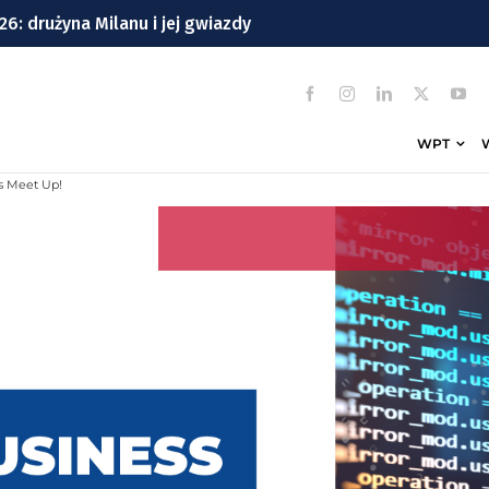
: drużyna Milanu i jej gwiazdy
Wrocławiu | TERMINY
windę! To będzie duża metamorfoza
WPT
ek z Wrocławia
s Meet Up!
cławickiej