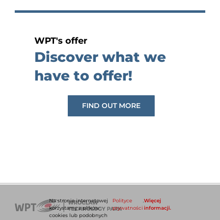
WPT's offer
Discover what we
have to offer!
FIND OUT MORE
Na stronie internetowej
Polityce
.
Więcej
korzystamy z plików
prywatności
informacji.
cookies lub podobnych