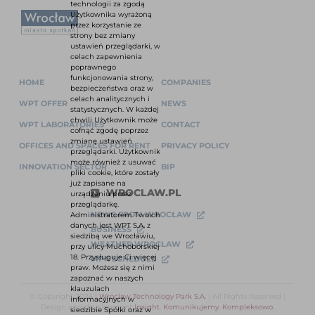
technologii za zgodą
Użytkownika wyrażoną
przez korzystanie ze
strony bez zmiany
ustawień przeglądarki, w
celach zapewnienia
poprawnego
funkcjonowania strony,
HOME
COMPANIES
bezpieczeństwa oraz w
celach analitycznych i
WPT OFFER
NEWS
statystycznych. W każdej
chwili Użytkownik może
WPT LABORATORIES
CONTACT
cofnąć zgodę poprzez
zmianę ustawień
OFFICES AND SPACES FOR RENT
PRIVACY POLICY
przeglądarki. Użytkownik
może również z usuwać
INNOVATION SECTOR
BIP
pliki cookie, które zostały
już zapisane na
WROCLAW.PL
urządzeniu przez
przeglądarkę.
NEWS FROM WROCŁAW
Administratorem Twoich
danych jest WPT S.A. z
BUSINESS
siedzibą we Wrocławiu,
WEATHER WROCLAW
przy ulicy Muchoborskiej
18. Przysługuje Ci więcej
MPK SCHEDULE
praw. Możesz się z nimi
zapoznać w naszych
klauzulach
© Copyright 2026 |
Wroclaw Technology Park S.A.
| All Rights Reserved |
informacyjnych w
Design and development
Insight. Komunikujemy. Kompleksowo.
siedzibie Spółki oraz w