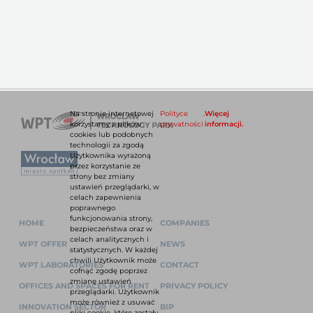
Na stronie internetowej
Polityce
.
Więcej
korzystamy z plików
prywatności
informacji.
cookies lub podobnych
technologii za zgodą
Użytkownika wyrażoną
przez korzystanie ze
strony bez zmiany
ustawień przeglądarki, w
celach zapewnienia
poprawnego
funkcjonowania strony,
HOME
COMPANIES
bezpieczeństwa oraz w
celach analitycznych i
WPT OFFER
NEWS
statystycznych. W każdej
chwili Użytkownik może
WPT LABORATORIES
CONTACT
cofnąć zgodę poprzez
zmianę ustawień
OFFICES AND SPACES FOR RENT
PRIVACY POLICY
przeglądarki. Użytkownik
może również z usuwać
INNOVATION SECTOR
BIP
pliki cookie, które zostały