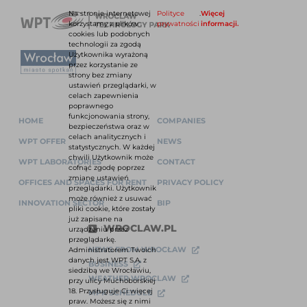
Na stronie internetowej
Polityce
.
Więcej
korzystamy z plików
prywatności
informacji.
cookies lub podobnych
technologii za zgodą
Użytkownika wyrażoną
przez korzystanie ze
strony bez zmiany
ustawień przeglądarki, w
celach zapewnienia
poprawnego
funkcjonowania strony,
HOME
COMPANIES
bezpieczeństwa oraz w
celach analitycznych i
WPT OFFER
NEWS
statystycznych. W każdej
chwili Użytkownik może
WPT LABORATORIES
CONTACT
cofnąć zgodę poprzez
zmianę ustawień
OFFICES AND SPACES FOR RENT
PRIVACY POLICY
przeglądarki. Użytkownik
może również z usuwać
INNOVATION SECTOR
BIP
pliki cookie, które zostały
już zapisane na
WROCLAW.PL
urządzeniu przez
przeglądarkę.
NEWS FROM WROCŁAW
Administratorem Twoich
danych jest WPT S.A. z
BUSINESS
siedzibą we Wrocławiu,
WEATHER WROCLAW
przy ulicy Muchoborskiej
18. Przysługuje Ci więcej
MPK SCHEDULE
praw. Możesz się z nimi